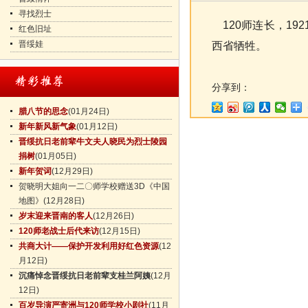
寻找烈士
120师连长，19
红色旧址
晋绥娃
西省牺牲。
分享到：
腊八节的思念
(01月24日)
新年新风新气象
(01月12日)
晋绥抗日老前辈牛文夫人晓民为烈士陵园
捐树
(01月05日)
新年贺词
(12月29日)
贺晓明大姐向一二〇师学校赠送3D《中国
地图》
(12月28日)
岁末迎来晋南的客人
(12月26日)
120师老战士后代来访
(12月15日)
共商大计——保护开发利用好红色资源
(12
月12日)
沉痛悼念晋绥抗日老前辈支桂兰阿姨
(12月
12日)
百岁导演严寄洲与120师学校小剧社
(11月