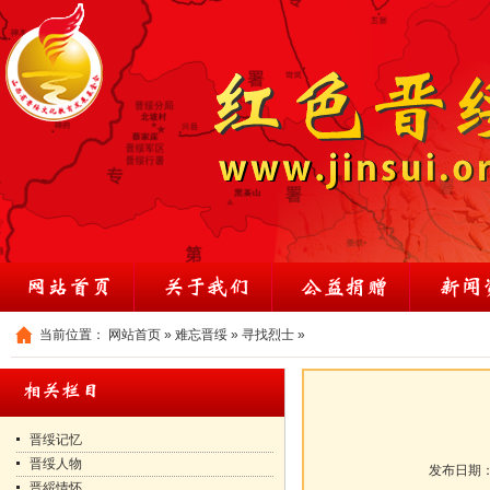
当前位置：
网站首页
»
难忘晋绥
»
寻找烈士
»
晋绥记忆
晋绥人物
发布日期
晋綏情怀