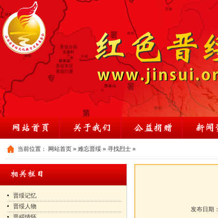
当前位置：
网站首页
»
难忘晋绥
»
寻找烈士
»
晋绥记忆
晋绥人物
发布日期
晋綏情怀