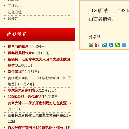
寻找烈士
120师战士，19
红色旧址
晋绥娃
山西省牺牲。
分享到：
腊八节的思念
(01月24日)
新年新风新气象
(01月12日)
晋绥抗日老前辈牛文夫人晓民为烈士陵园
捐树
(01月05日)
新年贺词
(12月29日)
贺晓明大姐向一二〇师学校赠送3D《中国
地图》
(12月28日)
岁末迎来晋南的客人
(12月26日)
120师老战士后代来访
(12月15日)
共商大计——保护开发利用好红色资源
(12
月12日)
沉痛悼念晋绥抗日老前辈支桂兰阿姨
(12月
12日)
百岁导演严寄洲与120师学校小剧社
(11月