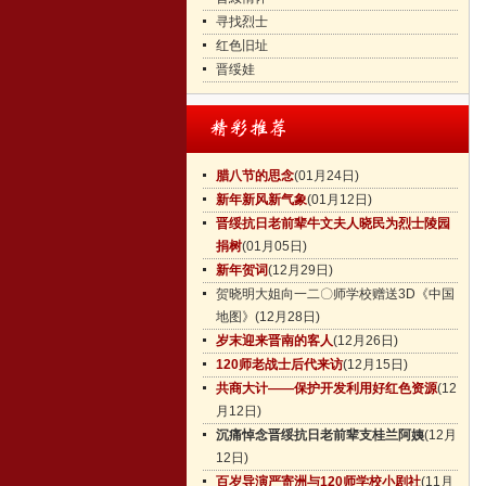
寻找烈士
红色旧址
晋绥娃
腊八节的思念
(01月24日)
新年新风新气象
(01月12日)
晋绥抗日老前辈牛文夫人晓民为烈士陵园
捐树
(01月05日)
新年贺词
(12月29日)
贺晓明大姐向一二〇师学校赠送3D《中国
地图》
(12月28日)
岁末迎来晋南的客人
(12月26日)
120师老战士后代来访
(12月15日)
共商大计——保护开发利用好红色资源
(12
月12日)
沉痛悼念晋绥抗日老前辈支桂兰阿姨
(12月
12日)
百岁导演严寄洲与120师学校小剧社
(11月