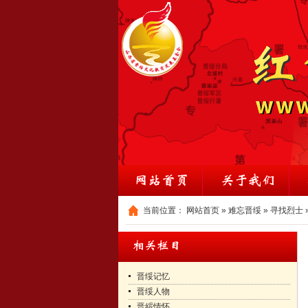
当前位置：
网站首页
»
难忘晋绥
»
寻找烈士
晋绥记忆
晋绥人物
晋綏情怀