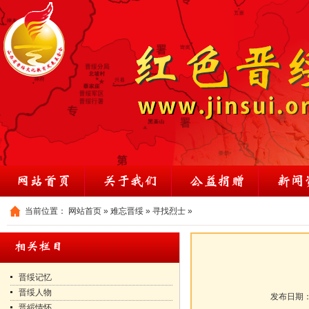
当前位置：
网站首页
»
难忘晋绥
»
寻找烈士
»
晋绥记忆
晋绥人物
发布日期
晋綏情怀