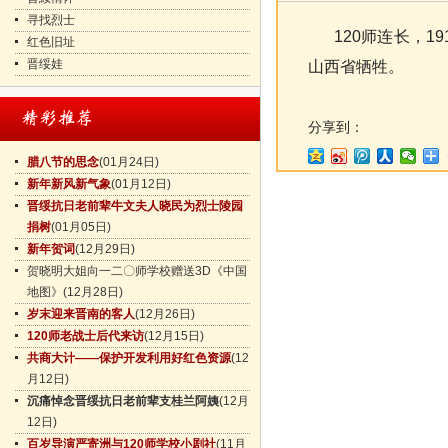
寻找烈士
120师连长，19
红色旧址
晋绥娃
山西省牺牲。
分享到：
腊八节的思念
(01月24日)
新年新风新气象
(01月12日)
晋绥抗日老前辈牛文夫人晓民为烈士陵园
捐树
(01月05日)
新年贺词
(12月29日)
贺晓明大姐向一二〇师学校赠送3D《中国
地图》
(12月28日)
岁末迎来晋南的客人
(12月26日)
120师老战士后代来访
(12月15日)
共商大计——保护开发利用好红色资源
(12
月12日)
沉痛悼念晋绥抗日老前辈支桂兰阿姨
(12月
12日)
百岁导演严寄洲与120师学校小剧社
(11月