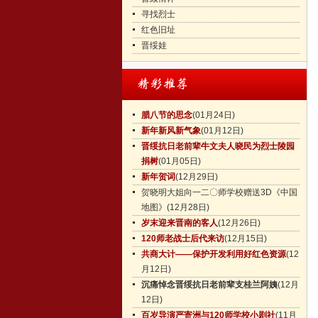
寻找烈士
红色旧址
晋绥娃
腊八节的思念
(01月24日)
新年新风新气象
(01月12日)
晋绥抗日老前辈牛文夫人晓民为烈士陵园
捐树
(01月05日)
新年贺词
(12月29日)
贺晓明大姐向一二〇师学校赠送3D《中国
地图》
(12月28日)
岁末迎来晋南的客人
(12月26日)
120师老战士后代来访
(12月15日)
共商大计——保护开发利用好红色资源
(12
月12日)
沉痛悼念晋绥抗日老前辈支桂兰阿姨
(12月
12日)
百岁导演严寄洲与120师学校小剧社
(11月