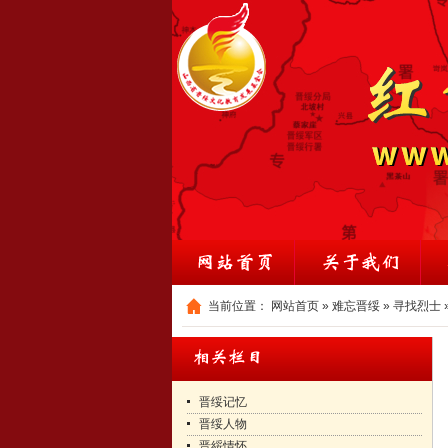
当前位置：
网站首页
»
难忘晋绥
»
寻找烈士
晋绥记忆
晋绥人物
晋綏情怀