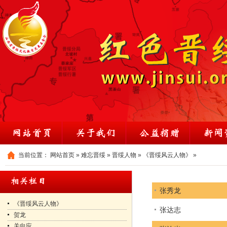
当前位置：
网站首页
»
难忘晋绥
»
晋绥人物
»
《晋绥风云人物》
»
张秀龙
《晋绥风云人物》
张达志
贺龙
关向应