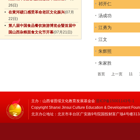
祁开仁
26日)
在黄河碛口感受革命老区文化振兴
(07月
汤成功
22日)
第八届中国食品餐饮旅游博览会暨首届中
江勇为
国山西杂粮面食文化节开幕
(07月21日)
江文
朱辉照
朱家胜
首页
上一页
11
主办：山西省晋绥文化教育发展基金会
晋ICP备15001143号-1
Copyright Shanxi Jinsui Culture Education & Development Foun
北京办公地址：北京市丰台区广安路9号院国投财富广场4号楼313/314 邮编：1