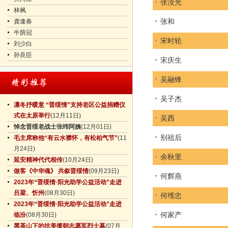
张汝光
林枫
张和
龚逢春
牛荫冠
宋时轮
刘少白
孙良臣
宋庆生
吴融锋
吴子杰
凛冬抒暖意 “晋绥情”支持老区公益捐赠仪
式在太原举行
(12月11日)
吴西
悼念晋绥老战士张纬阿姨
(12月01日)
别祖后
毛主席称他“有云水襟怀，有松柏气节”
(11
月24日)
余秋里
延安精神代代相传
(10月24日)
做客《中华魂》 共叙晋绥情
(09月23日)
何辉燕
2023年“晋绥情·阳光助学公益活动”走进
吕梁、忻州
(08月30日)
何维忠
2023年“晋绥情·阳光助学公益活动”走进
何家产
临汾
(08月30日)
黑茶山下的抗美援朝志愿军烈士墓
(07月