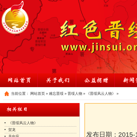
当前位置：
网站首页
»
难忘晋绥
»
晋绥人物
»
《晋绥风云人物》
»
《晋绥风云人物》
贺龙
发布日期：
2015-
关向应