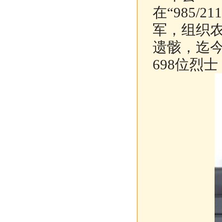
在“985/
军，组织
遗骸，迄
698位烈