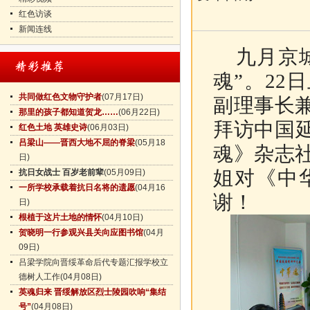
红色访谈
新闻连线
九月京城
魂”。2
共同做红色文物守护者
(07月17日)
副理事长
那里的孩子都知道贺龙……
(06月22日)
拜访中国
红色土地 英雄史诗
(06月03日)
吕梁山——晋西大地不屈的脊梁
(05月18
魂》杂志
日)
姐对《中
抗日女战士 百岁老前辈
(05月09日)
一所学校承载着抗日名将的遗愿
(04月16
谢！
日)
根植于这片土地的情怀
(04月10日)
贺晓明一行参观兴县关向应图书馆
(04月
09日)
吕梁学院向晋绥革命后代专题汇报学校立
德树人工作
(04月08日)
英魂归来 晋绥解放区烈士陵园吹响“集结
号”
(04月08日)