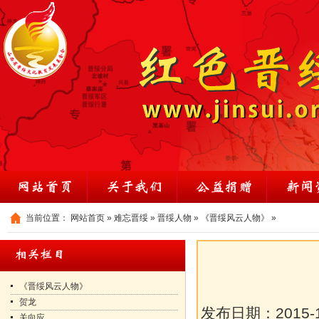
当前位置：
网站首页
»
难忘晋绥
»
晋绥人物
»
《晋绥风云人物》
»
《晋绥风云人物》
贺龙
发布日期：
2015-
关向应