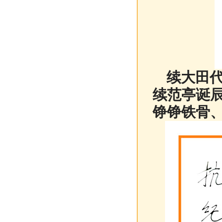
续大田代
续范亭诞辰
铮铮铁骨