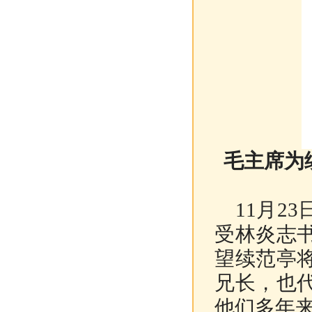
毛主席为
11月2
受林炎志
望续范亭
兄长，也
他们多年