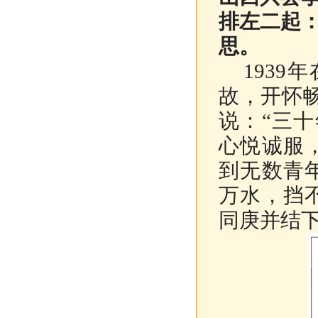
排左二起
思。
193
故，开怀
说：“三
心悦诚服
到无数青
万水，挡不
同庚并结