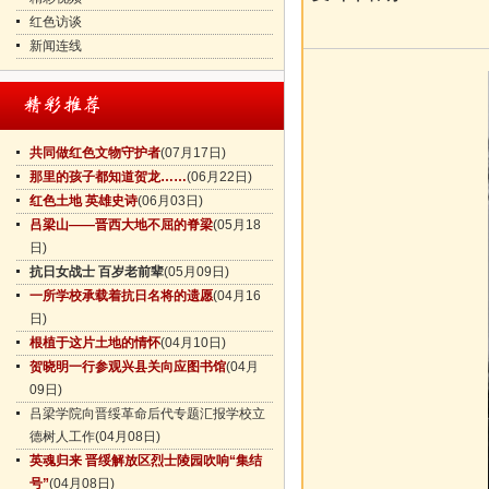
红色访谈
新闻连线
共同做红色文物守护者
(07月17日)
那里的孩子都知道贺龙……
(06月22日)
红色土地 英雄史诗
(06月03日)
吕梁山——晋西大地不屈的脊梁
(05月18
日)
抗日女战士 百岁老前辈
(05月09日)
一所学校承载着抗日名将的遗愿
(04月16
日)
根植于这片土地的情怀
(04月10日)
贺晓明一行参观兴县关向应图书馆
(04月
09日)
吕梁学院向晋绥革命后代专题汇报学校立
德树人工作
(04月08日)
英魂归来 晋绥解放区烈士陵园吹响“集结
号”
(04月08日)