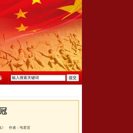
冠
集》
作者：
韦君宜