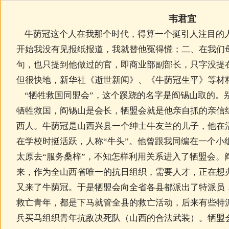
韦君宜
牛荫冠这个人在我那个时代，得算一个挺引人注目的
开始我没有见报纸报道，我就替他冤得慌；二、在我们
句，也只提到他做过的官，即商业部副部长，只字没提
但很快地，新华社《逝世新闻》、《牛荫冠生平》等材
“牺牲救国同盟会”，这个蹊跷的名字是阎锡山取的。
牺牲救国，阎锡山是会长，牺盟会就是他亲自抓的亲信
西人。牛荫冠是山西兴县一个绅士牛友兰的儿子，他在
在学校时挺活跃，人称“牛头”。他曾跟我同编在一个小组
太原去“服务桑梓”，不知怎样利用关系进入了牺盟会。
来，作为全山西省唯一的抗日组织，需要人才，正在想
又来了牛荫冠。于是牺盟会向全省各县都派出了特派员
救亡青年，都是下马就管全县的救亡活动，后来有些特
兵买马组织青年抗敌决死队（山西的合法武装）。牺盟