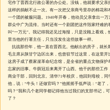
宅作了晋西北行政公署的办公处。没钱，他就要求父亲
这样的捐献不止一次。有一次把父亲商号里存的棉花和
一个团的被服问题。1940年开春，他动员父亲拿出一
群众中广为流传。当时还有一个剧团把这件毁家纾难的
叫“一万元”。我记得我还见过海报，只是没顾上看戏，
里当他的行署主任，只当没发生这些故事一样。
抗战那些年，他一直在晋西北。他献出的房子，就长
毛主席从陕甘宁边区出来，也曾驻节过这里，在这里开过
这房子成了蔡家崖革命纪念馆，是全省的重点文物保护单
忘家的旧事。牛荫冠后来离开了山西。他干的那些工作
商业干部，回到北京。清华71年校庆，他回到母校，同
他，说：“牛头！还做官吗？”他摇摇手低声说：“老了
吗？”我和几个老同学都记得他当过我们的支部书记，
了？