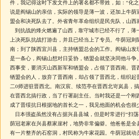
件，我记得这时下发文件上的署名都不带姓，如：“化之
说是阎锡山的亲信，实际的领导是薄一波，还加上牛荫
盟会和决死队去了。外省青年革命组织是民先队，山西
到抗战的烽火燃遍了山西，靠守城市已经不行了，薄
上决死队抗战打游击，并且已经当上了专员。牛荫冠则
南；到了陕西宜川县，主持牺盟总会的工作。阎锡山发
是一条心，阎锡山想对日妥协，牺盟会就坚决同他斗争。1
西事变，要消灭山西新军和牺盟会，占领了晋西南。晋
牺盟会的人，放弃了晋西南，却占领了晋西北，组织起
二0师进驻晋西北。南汉宸、续范亭在晋西北岢岚县，
在晋西北搞行政，当了行署副主任。当时我还是一个刚
成了晋绥抗日根据地的首长之一，我见他面的机会也很
日本强盗虽然没有占据兴县县城，但是时常进行“扫荡
荫冠老家在兴县蔡家崖村，地势非常偏僻。他爸爸是全
有一片整齐的石窑洞，村民称为牛家花园。牛荫冠就动