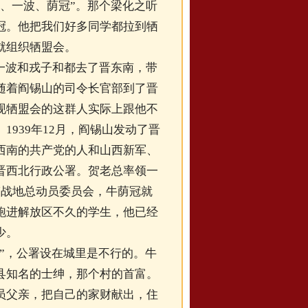
、一波、荫冠”。那个梁化之听
冠。他把我们好多同学都拉到牺
就组织牺盟会。
一波和戎子和都去了晋东南，带
随着阎锡山的司令长官部到了晋
现牺盟会的这群人实际上跟他不
939年12月，阎锡山发动了晋
西南的共产党的人和山西新军、
晋西北行政公署。贺老总率领一
搞战地总动员委员会，牛荫冠就
跑进解放区不久的学生，他已经
少。
”，公署设在城里是不行的。牛
县知名的士绅，那个村的首富。
员父亲，把自己的家财献出，住