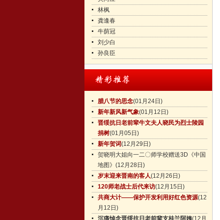
林枫
龚逢春
牛荫冠
刘少白
孙良臣
腊八节的思念
(01月24日)
新年新风新气象
(01月12日)
晋绥抗日老前辈牛文夫人晓民为烈士陵园
捐树
(01月05日)
新年贺词
(12月29日)
贺晓明大姐向一二〇师学校赠送3D《中国
地图》
(12月28日)
岁末迎来晋南的客人
(12月26日)
120师老战士后代来访
(12月15日)
共商大计——保护开发利用好红色资源
(12
月12日)
沉痛悼念晋绥抗日老前辈支桂兰阿姨
(12月