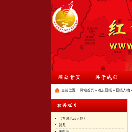
当前位置：
网站首页
»
难忘晋绥
»
晋绥人物
《晋绥风云人物》
贺龙
关向应