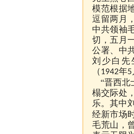
模范根据
逗留两月
中共领袖
切，五月
公署、中
刘少白先
（
年
1942
5
“晋西北
榻交际处
乐。其中
经新市场
毛荒山，