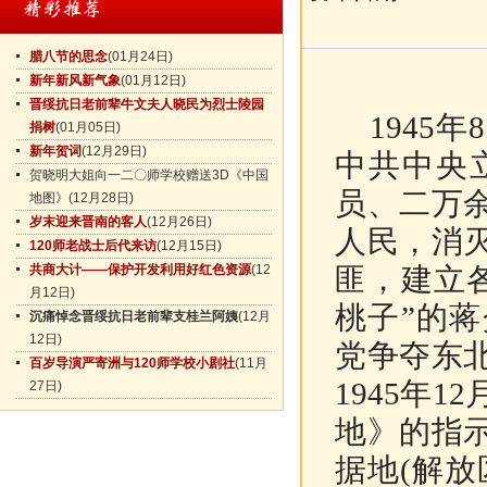
腊八节的思念
(01月24日)
新年新风新气象
(01月12日)
晋绥抗日老前辈牛文夫人晓民为烈士陵园
1945
年
8
捐树
(01月05日)
新年贺词
(12月29日)
中共中央
贺晓明大姐向一二〇师学校赠送3D《中国
员、二万
地图》
(12月28日)
岁末迎来晋南的客人
(12月26日)
人民，消
120师老战士后代来访
(12月15日)
共商大计——保护开发利用好红色资源
(12
匪，建立
月12日)
桃子”的
沉痛悼念晋绥抗日老前辈支桂兰阿姨
(12月
12日)
党争夺东
百岁导演严寄洲与120师学校小剧社
(11月
1945年12
27日)
地》的指
据地(解