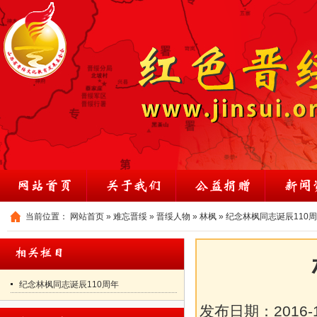
当前位置：
网站首页
»
难忘晋绥
»
晋绥人物
»
林枫
»
纪念林枫同志诞辰110
纪念林枫同志诞辰110周年
发布日期：
2016-