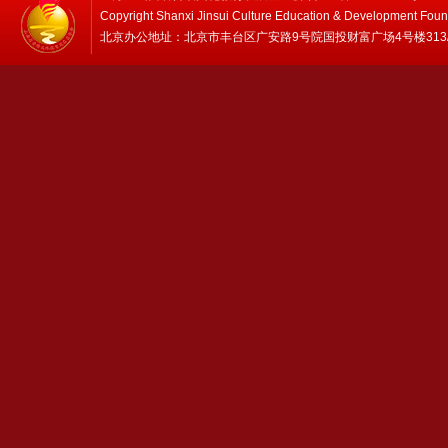
Copyright Shanxi Jinsui Culture Education & Development Foun
北京办公地址：北京市丰台区广安路9号院国投财富广场4号楼313/314 邮编：1