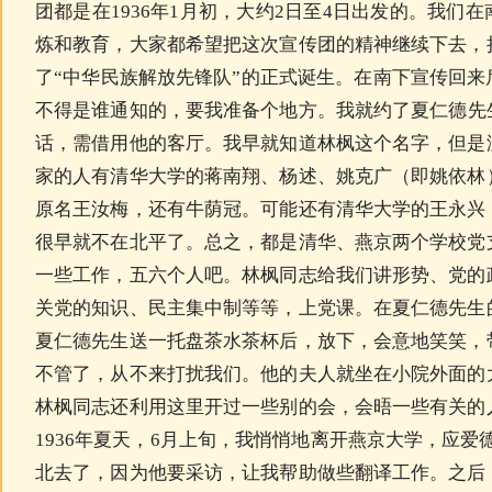
团都是在1936年1月初，大约2日至4日出发的。我们
炼和教育，大家都希望把这次宣传团的精神继续下去，
了“中华民族解放先锋队”的正式诞生。在南下宣传回
不得是谁通知的，要我准备个地方。我就约了
夏仁德
先
话，需借用他的客厅。我早就知道林枫这个名字，但是
家的人有清华大学的蒋南翔、杨述、姚克广（即姚依林
原名王汝梅，还有牛荫冠。可能还有清华大学的王永兴
很早就不在北平了。总之，都是清华、燕京两个学校党
一些工作，五六个人吧。林枫同志给我们讲形势、党的
关党的知识、民主集中制等等，上党课。在
夏仁德
先生
夏仁德
先生送一托盘茶水茶杯后，放下，会意地笑笑，
不管了，从不来打扰我们。他的夫人就坐在小院外面的
林枫同志还利用这里开过一些别的会，会晤一些有关的
1936年夏天，6月上旬，我悄悄地离开燕京大学，应爱
北去了，因为他要采访，让我帮助做些翻译工作。之后