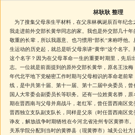
林耿耿 整理
为了搜集父母亲生平材料，在父亲林枫诞辰百年纪念之
我走进前外交部长黄华同志的家。我也是外交部几十年
敬重的长辈，所以我愿意、也习惯用“部长”来称呼他
生运动的历史起，就总是听父母亲讲“黄华”这个名字
这个名字？因为在父母革命一生的重要时期里，先后
志。一位就是前面提到的原外交部长黄华，原名王汝梅
年代北平地下党秘密工作时期与父母相识的革命老前辈
线，是中共第十届、第十一届、第十二届中央委员，曾
国人大常委会副委员长等职务。还有一位姓黄名骅，原
期在晋西南与父母并肩战斗，老红军，曾任晋西南区党
晋西独立支队副支队长，同样是父亲（时任晋西南区党
诤友，解放战争时期牺牲在今河北省沧州专区黄骅市。
关系学院分配到当时的黄骅县（现黄骅市）城关公社方