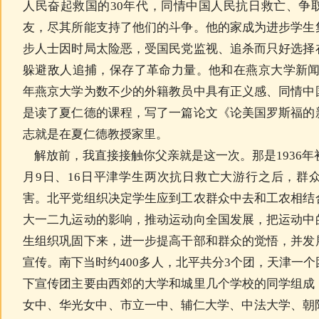
人民奋起救国的30年代，同情中国人民抗日救亡、争
友，尽其所能支持了他们的斗争。他的家成为进步学生
步人士因时局太险恶，受国民党监视、追杀而只好选择
躲避敌人追捕，保存了革命力量。他和在燕京大学新闻
年燕京大学为数不少的外籍教员中具有正义感、同情中
是读了夏仁德的课程，写了一篇论文《论美国罗斯福的
志就是在
夏仁德
教授家里。
解放前，我直接接触你父亲就是这一次。那是1936年
月9日
、16日平津学生两次抗日救亡大游行之后，群
害。北平党组织决定学生应到工农群众中去和工农相结
大一二九运动的影响，推动运动向全国发展，把运动中
生组织巩固下来，进一步提高干部和群众的觉悟，并发
宣传。南下当时约400多人，北平共分3个团，天津一
下宣传团主要由西郊的大学和城里几个学校的同学组成
女中、华光女中、市立一中、辅仁大学、中法大学、朝