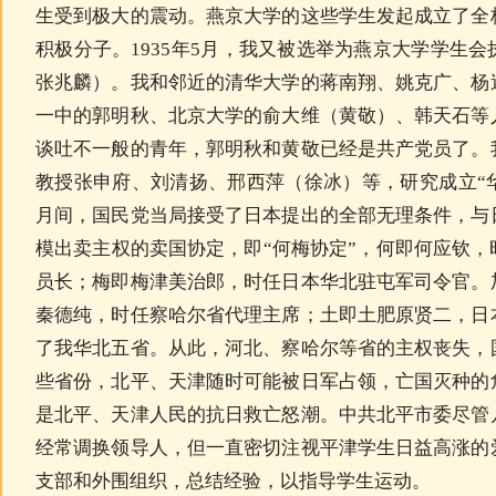
生受到极大的震动。燕京大学的这些学生发起成立了全
积极分子。1935年5月，我又被选举为燕京大学学生
张兆麟）。我和邻近的清华大学的蒋南翔、姚克广、杨
一中的郭明秋、北京大学的俞大维（黄敬）、韩天石等
谈吐不一般的青年，郭明秋和黄敬已经是共产党员了。
教授张申府、刘清扬、邢西萍（徐冰）等，研究成立“
月间，国民党当局接受了日本提出的全部无理条件，与
模出卖主权的卖国协定，即“何梅协定”，何即何应钦
员长；梅即梅津美治郎，时任日本华北驻屯军司令官。
秦德纯，时任察哈尔省代理主席；土即土肥原贤二，日
了我华北五省。从此，河北、察哈尔等省的主权丧失，
些省份，北平、天津随时可能被日军占领，亡国灭种的
是北平、天津人民的抗日救亡怒潮。中共北平市委尽管
经常调换领导人，但一直密切注视平津学生日益高涨的
支部和外围组织，总结经验，以指导学生运动。