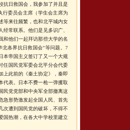
校抗日救国会，我参加了并且是
会执行委员会主席（学生会主席为
述等来往频繁，也和北平城内女
人经常联系。他们是见多识广、
我和他们一起拜访那些大学的名
华北各界抗日救国会”等问题。7
日本帝国主义签订了又一个大规
，时任国民党军委会北平分会代委
加上此前的《秦土协定》，秦即
本代表。日本不费一枪一弹攫取
国民党党部和中央军全部撤离这
危急形势激发起全国人民、首先
几次遭到国民党的破坏，不得不
爱国热潮，在各大中学校里建立