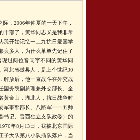
际，2006年仲夏的一天下午，
的干部了，黄华同志又是我非常
。从我开始记忆一二九抗日爱国学
。那么多人，为什么单单先记住了
出现过两位音同字不同的黄华同
，河北省磁县人，是上个世纪30
，解放后，他一直战斗在外交战
任国务院副总理兼外交部长、全
名黄金山，湖北人，抗日战争时
委军事部部长、八路军一一五师
委书记、晋西独立支队政委）的
1970年8月13日
，我被北京国际
庄子大队第八小队插队落户，当