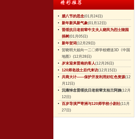
腊八节的思念
(01月24日)
新年新风新气象
(01月12日)
晋绥抗日老前辈牛文夫人晓民为烈士陵园
捐树
(01月05日)
新年贺词
(12月29日)
贺晓明大姐向一二〇师学校赠送3D《中国
地图》
(12月28日)
岁末迎来晋南的客人
(12月26日)
120师老战士后代来访
(12月15日)
共商大计——保护开发利用好红色资源
(12
月12日)
沉痛悼念晋绥抗日老前辈支桂兰阿姨
(12月
12日)
百岁导演严寄洲与120师学校小剧社
(11月
27日)