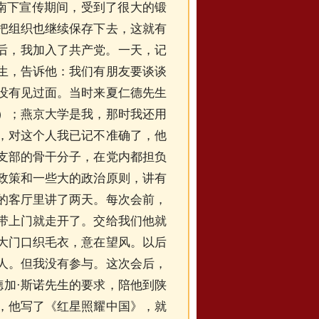
在南下宣传期间，受到了很大的锻
把组织也继续保存下去，这就有
来后，我加入了共产党。一天，记
生，告诉他：我们有朋友要谈谈
没有见过面。当时来
夏仁德
先生
）；燕京大学是我，那时我还用
，对这个人我已记不准确了，他
支部的骨干分子，在党内都担负
政策和一些大的政治原则，讲有
的客厅里讲了两天。每次会前，
带上门就走开了。交给我们他就
大门口织毛衣，意在望风。以后
人。但我没有参与。这次会后，
德加·斯诺先生的要求，陪他到陕
，他写了《红星照耀中国》，就