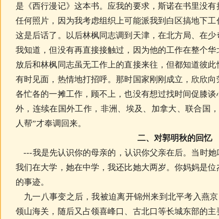
是《西行漫记》这本书。应我的要求，斯诺在书里没有
任何照片，因为我考虑组织上可能派我到白区搞地下工
这是后话了。以后林枫同志调到天津，在北方局、在少
我知道，但没有再直接接触过，因为他的工作在整个华
放后和林枫同志虽无工作上的直接来往，但都知道彼此
有时见面，热情地打招呼。那时国家刚刚成立，欣欣向
各忙各的一摊工作，顾不上，也没有想过找时间促膝谈
外，连续在国外工作，非洲、埃及、加拿大、联合国，
人帮”才奉调回来。
二、对郭明秋的回忆
---我是先认识你的母亲的，认识你父亲在后。当时
我们在大学，她在中学，我还比她大两岁。你妈妈是位
的事迹。
九一八事变之后，我被迫离开锦州来到北平考入燕京大
领山海关，随后又占领喜峰口、古北口等长城东部的主