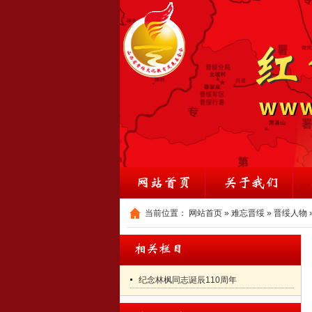
当前位置：
网站首页
»
难忘晋绥
»
晋绥人物
纪念林枫同志诞辰110周年