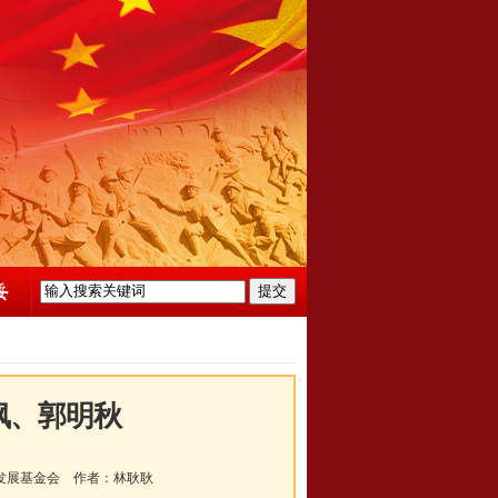
枫、郭明秋
发展基金会
作者：
林耿耿