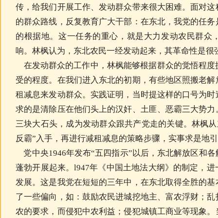
传，给我们开展工作、发动群众带来很大困难。面对这
的群众路线，反复教育广大干部：在东北，我党的任务
的根据地。这一任务的重心，就是大力发动农民群众
响。林枫认为，东北农民一经发动起来，其革命性是很
在发动群众的工作中，林枫能够根据群众的觉悟程度
受的程度。在我们进入东北的初期，有些地区照搬老解
租减息来发动群众。实践证明，当时提这样的口号为时
求的是清除压在他们头上的汉奸、土匪、恶霸三大势力
三块大石头，成为发动群众跟共产党走的关键。林枫从
反霸”入手，再进行减租减息的策略步骤，实事求是地
党中央1946年发布“五四指示”以后，东北解放区和
蓬勃开展起来。l947年《中国土地法大纲》的制定，
发展。这是我党在短短的三年中，在东北取得全胜的基
了一些偏向，如：鼓励农民进城挖地主、富农浮财；乱
农的要求，而侵犯中农利益；侵犯城镇工商业等现象。