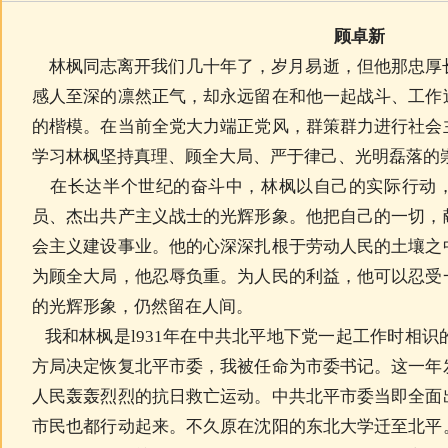
顾卓新
林枫同志离开我们几十年了，岁月易逝，但他那忠厚
感人至深的凛然正气，却永远留在和他一起战斗、工作
的楷模。在当前全党大力端正党风，群策群力进行社会
学习林枫坚持真理、顾全大局、严于律己、光明磊落的
在长达半个世纪的奋斗中，林枫以自己的实际行动，
员、杰出共产主义战士的光辉形象。他把自己的一切，
会主义建设事业。他的心深深扎根于劳动人民的土壤之
为顾全大局，他忍辱负重。为人民的利益，他可以忍受
的光辉形象，仍然留在人间。
我和林枫是l931年在中共北平地下党一起工作时相识的
方局决定恢复北平市委，我被任命为市委书记。这一年
人民轰轰烈烈的抗日救亡运动。中共北平市委当即全面
市民也都行动起来。不久原在沈阳的东北大学迁至北平