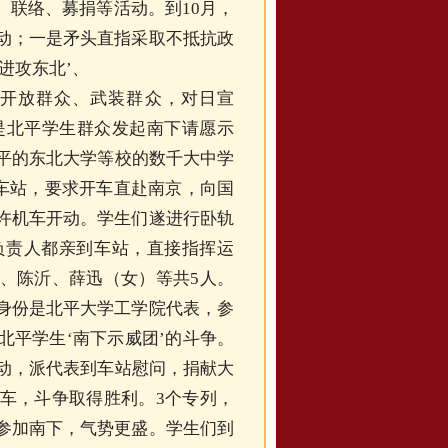
、联络、募捐等活动。到10月，
动；一是矛头直指采取不抵抗政
进攻东北
’、
、‘开放群众、武装群众，对日宣
潮是北平学生群众发起南下请愿示
北平的东北大学等校的数千大中学
火车站，要求开车直赴南京，向国
许机车开动。学生们遂进行卧轨
负责人都亲到车站，直接指挥运
、陈沂、薛迅（女）等共5人。
身份是北平大学工学院代表，参
北平学生‘南下示威团’的斗争。
行动，派代表到车站慰问，捐献大
车，斗争取得胜利。3个专列，
参加南下，气势更盛。学生们到