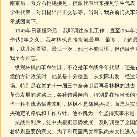
南京后，蒋介石拒绝接见，但派代表出来接见学生代表
学生代表，对日提出严正交涉等。当时，我在前门火车
示威团南下。
1945年日寇投降后，我即调往东北工作，直至l954
作达9年之久。我与林枫直接接触最早、最多，了解
时，我几次看望。最后一次，他已不能言语，但仍目含
我至今难忘。
纵观林枫的革命生涯，不论是革命战争年代里，还是
党的方针政策时，他总是十分稳重，从实际出发，经过
场。特别是在党的十一届三中全会以后再看林枫的过去
革命发展的道路上，各种错误倾向，特别是在相当长的
当一种潮流迅猛袭来时，林枫不是随风摇摆，而是从实
央确定的路线和工作方针。他不愧为一个坚持实事求是
抗战胜利后，党中央根据形势发展，及时调整了全国
着特别重要的意义。为了利用国民党军队尚未大批进入