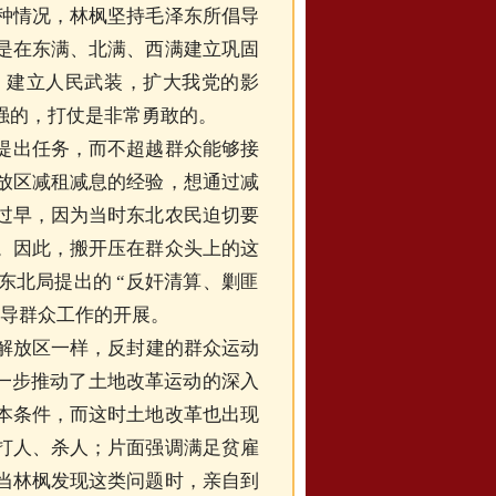
种情况，林枫坚持毛泽东所倡导
是在东满、北满、西满建立巩固
，建立人民武装，扩大我党的影
强的，打仗是非常勇敢的。
提出任务，而不超越群众能够接
放区减租减息的经验，想通过减
过早，因为当时东北农民迫切要
。因此，搬开压在群众头上的这
东北局提出的 “反奸清算、剿匪
引导群众工作的开展。
各解放区一样，反封建的群众运动
进一步推动了土地改革运动的深入
本条件，而这时土地改革也出现
打人、杀人；片面强调满足贫雇
当林枫发现这类问题时，亲自到