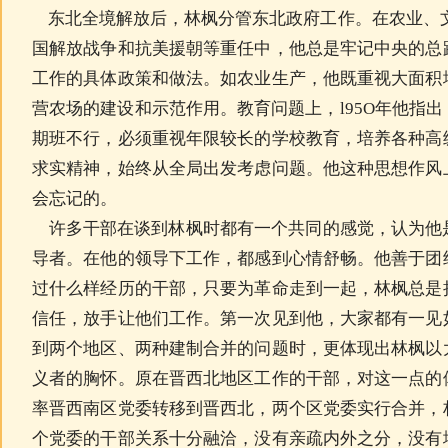
东北全境解放后，林枫分管东北政府工作。在农业、文
国解放战争和抗美援朝等重任中，他总是牢记中央的总
工作的具体政策和做法。如农业生产，他既重视大面积
营农场的建设和示范作用。教育问题上，l95O年他指
期班不行，必须重视年限较长的学校教育，培养各种高
求实精神，始终从全局出发考虑问题。他这种思想作风
会忘记的。
许多干部在谈到林枫时都有一个共同的感觉，认为他
导者。在他的领导下工作，都感到心情舒畅。他善于团
过什么样经历的干部，只要为革命走到一起，林枫总是
信任，放手让他们工作。第一次见到他，大家都有一见
到两个地区、两种建制合并的问题时，更体现出林枫以
义者的胸怀。原在晋西北地区工作的干部，对这一点的
率晋西南区党委转移到晋西北，两个区党委实行合并，
个党委的干部关系十分融洽，没有亲疏内外之分，没有