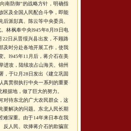
，向南防御”的战略方针，明确指
放区及全国人民配合斗争，即能
先后派彭真、陈云等中央委员、
林枫奉中央l945年8月l9日电
月22日
从晋绥兴县出发，不顾路
部及时分赴各地开展工作，使我
l945年11月后，蒋介石在美
大举进攻，陆续攻占山海关、锦州
署，于l
2月28日
发出《建立巩固
认真贯彻执行中央一系列的重要
北根据地，做了巨大的努力。
何对待东北的广大农民群众，这
先要解决的问题。东北人民长期
苦难深重。由于14年来日本在我
、反人民、吹捧蒋介石的欺骗宣