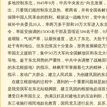
多地控制东北，l945年9月，中共中央发出“向北发展
出，只要我们能控制东北及热、察两省，并有全国各解
保障中国人民革命的胜利。根据这一战略方针，党中央
候补中央委员20人，率两万多干部和10万大军进入东北。
令，率延安抽调的15OO名干部及晋绥近500名干部，
9
途艰险，气候严寒，以最快速度，进入了东北。大批干
处于有利地位。但东北情况十分复杂，形势发展瞬息万变。
帝国主义援助下，集中5O万大军向全国解放区和东北
等地。鉴于东北局势的严重性，中共中央调整了战略部
的东北根据地》的指示。林枫牢牢掌握着七大的精神，
指示，发动广大群众，建立人民武装，为创建巩固的东
在建立根据地的过程中，遇到的一个重要问题就是如
是我党我军在东北站稳脚跟、建立巩固的根据地必须首
遭受日本帝国主义、伪满汉奸及封建地主的压迫剥削，
东三省施行殖民地奴化教育，国民党又进行反共、反苏