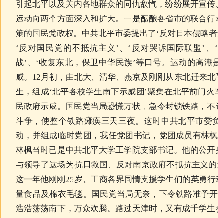
引起北平以及关内各地群众的同仇敌忾，纷纷展开宣传
运动向两个方面深入和扩大。一是酝酿各省市的联合行
策的国民党政权。中共北平市委提出了‘反对日本侵略者
‘反对国民党的不抵抗主义’、‘反对哭诉国际联盟’
战’、‘收复东北，保卫中华民族’等口号。运动的高
威。12月初，由北大、清华、燕京及刚刚从东北迁来
生，组成‘北平各校学生南下示威团’聚集在北平前门
民政府示威。国民党当局恐慌万状，急令封锁铁路，不
斗争，使整个铁路瘫痪三天三夜。这时中共北平市委
动，并组成临时党团，我任党团书记，党团成员有林枫
林枫当时已是中共北平大学工学院支部书记。他的公开
与领导了这场为抗日救国、反对南京政府不抵抗主义的
这一年他刚刚25岁。工商各界同情支援学生们的英勇
量食品及棉衣毛毯。国民党当局无奈，下令铁路准予开
浩浩荡荡南下，万众欢腾。路过天津时，又有成千学生