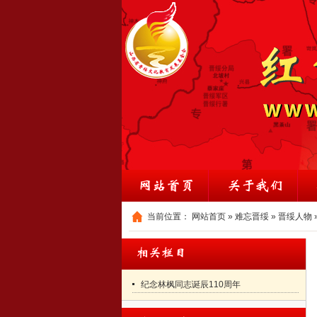
当前位置：
网站首页
»
难忘晋绥
»
晋绥人物
纪念林枫同志诞辰110周年