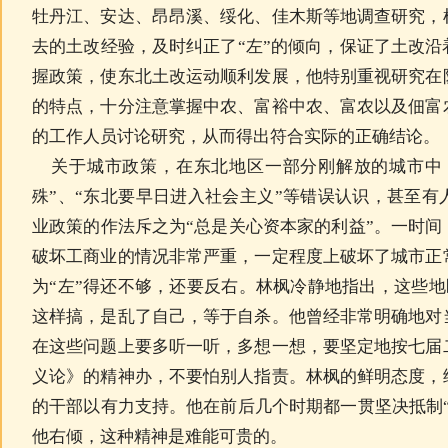
牡丹江、安达、昂昂溪、绥化、佳木斯等地调查研究，
去的土改经验，及时纠正了“左”的倾向，保证了土改
握政策，使东北土改运动顺利发展，他特别重视研究在
的特点，十分注意掌握中农、富裕中农、富农以及佃富
的工作人员讨论研究，从而得出符合实际的正确结论。
关于城市政策，在东北地区一部分刚解放的城市中，
殊”、“东北要早日进入社会主义”等错误认识，甚至
业政策的作法斥之为“总是关心资本家的利益”。一时
破坏工商业的情况非常严重，一定程度上破坏了城市正
为“左”得还不够，还要反右。林枫冷静地指出，这些地区
这样搞，是乱了自己，等于自杀。他曾经非常明确地对
在这些问题上要多听一听，多想一想，要坚定地按七届
义论》的精神办，不要怕别人指责。林枫的鲜明态度，
的干部以有力支持。他在前后几个时期都一贯坚决抵制
他右倾，这种精神是难能可贵的。