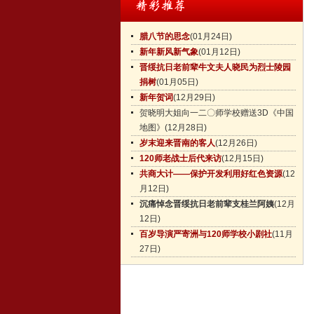
腊八节的思念
(01月24日)
新年新风新气象
(01月12日)
晋绥抗日老前辈牛文夫人晓民为烈士陵园
捐树
(01月05日)
新年贺词
(12月29日)
贺晓明大姐向一二〇师学校赠送3D《中国
地图》
(12月28日)
岁末迎来晋南的客人
(12月26日)
120师老战士后代来访
(12月15日)
共商大计——保护开发利用好红色资源
(12
月12日)
沉痛悼念晋绥抗日老前辈支桂兰阿姨
(12月
12日)
百岁导演严寄洲与120师学校小剧社
(11月
27日)