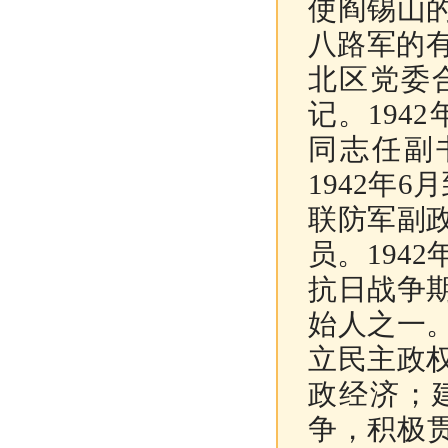
使阎锡山
八路军的
北区党委
记。
1942
同志任副
1942
年
6
月
联防军副
员。
1942
抗日战争
始人之一
立民主政
政经济；
争，积极