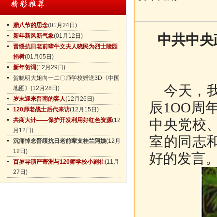
腊八节的思念
(01月24日)
中共中央
新年新风新气象
(01月12日)
晋绥抗日老前辈牛文夫人晓民为烈士陵园
捐树
(01月05日)
新年贺词
(12月29日)
贺晓明大姐向一二〇师学校赠送3D《中国
今天，
地图》
(12月28日)
岁末迎来晋南的客人
(12月26日)
辰
1OO
周
120师老战士后代来访
(12月15日)
共商大计——保护开发利用好红色资源
(12
中央党校
月12日)
室的同志
沉痛悼念晋绥抗日老前辈支桂兰阿姨
(12月
12日)
好的发言
百岁导演严寄洲与120师学校小剧社
(11月
27日)