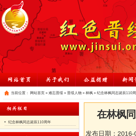
当前位置：
网站首页
»
难忘晋绥
»
晋绥人物
»
林枫
»
纪念林枫同志诞辰110
在林枫同
纪念林枫同志诞辰110周年
发布日期：
2016-