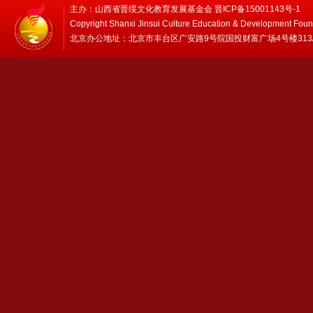
主办：山西省晋绥文化教育发展基金会 晋ICP备15001143号-1
Copyright Shanxi Jinsui Culture Education & Development Foun
北京办公地址：北京市丰台区广安路9号院国投财富广场4号楼313/314 邮编：1