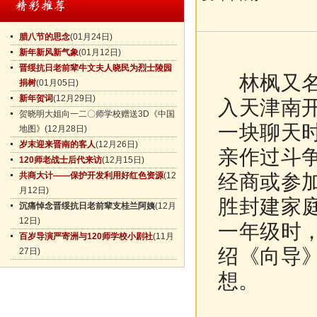
腊八节的思念
(01月24日)
新年新风新气象
(01月12日)
晋绥抗日老前辈牛文夫人晓民为烈士陵园
林枫又名
捐树
(01月05日)
新年贺词
(12月29日)
入天津南
贺晓明大姐向一二〇师学校赠送3D《中国
一块聊天
地图》
(12月28日)
岁末迎来晋南的客人
(12月26日)
亲作过斗
120师老战士后代来访
(12月15日)
共商大计——保护开发利用好红色资源
(12
经商或参
月12日)
胜封建家
沉痛悼念晋绥抗日老前辈支桂兰阿姨
(12月
12日)
一年级时
百岁导演严寄洲与120师学校小剧社
(11月
绍《向导
27日)
想。