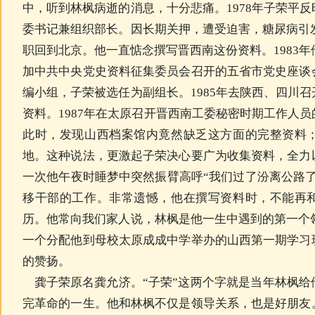
中，听到林枫病逝的消息，十分悲痛。1978年子荣平
委书记兼组织部长。因长期关押，遭受迫害，糖尿病引发
职回到北京。他一直惦念撰写晋西南这份资料。1983年
加中共中央党史资料征集委员会召开的五省市党史座谈
编小组，子荣被选任为副组长。1985年去陕西、四川
资料。1987年在太原召开晋西南工委秘密时期工作人
此时，发现山西档案馆内竟然缺乏这方面的完整资料
地。这种说法，更激起子荣决心要广为收集资料，全力
一次他午夜时睡梦中突然振臂高呼“我们过了汾离公路
移干部的工作。非常遗憾，他在撰写资料时，不能再
历。他常向我们家人说，林枫是他一生中遇到的第一个领
一个分配他到母校太原成成中学举办的山西第一期学习
的赞扬。
龚子荣原名龚允济。“子荣”这两个字就是当年林枫给
完革命的一生。他和林枫不仅是领导关系，也是好朋友