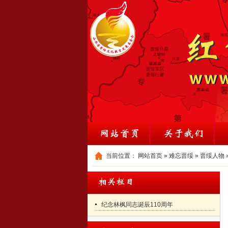
当前位置：
网站首页
»
难忘晋绥
»
晋绥人物
纪念林枫同志诞辰110周年