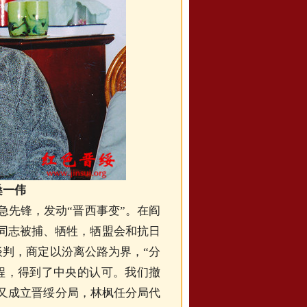
桑一伟
急先锋，发动“晋西事变”。在阎
同志被捕、牺牲，牺盟会和抗日
谈判，商定以汾离公路为界，“分
过程，得到了中央的认可。我们撤
年又成立晋绥分局，林枫任分局代