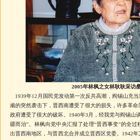
2005年林枫之女林耿耿采访
1939年12月国民党发动第一次反共高潮，阎锡山充当
顽的突然袭击下，晋西南遭受了很大的损失，许多革命
政府遭受了很大的破坏。1940年3月，经我党与阎锡山
疆而治”。林枫向党中央汇报了处理“晋西事变”的全
出晋西南地区，与晋西北合并成立晋西区党委。1942