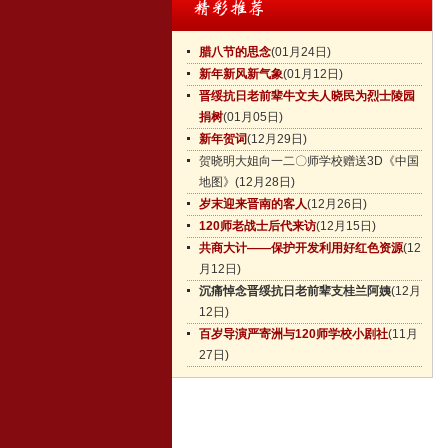
腊八节的思念
(01月24日)
新年新风新气象
(01月12日)
晋绥抗日老前辈牛文夫人晓民为烈士陵园
捐树
(01月05日)
新年贺词
(12月29日)
贺晓明大姐向一二〇师学校赠送3D《中国
地图》
(12月28日)
岁末迎来晋南的客人
(12月26日)
120师老战士后代来访
(12月15日)
共商大计——保护开发利用好红色资源
(12
月12日)
沉痛悼念晋绥抗日老前辈支桂兰阿姨
(12月
12日)
百岁导演严寄洲与120师学校小剧社
(11月
27日)