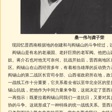
桑一伟与龚子荣
现回忆晋西南根据地的创建和与阎锡山的斗争经过，
阎锡山是有名的老顽固、老奸巨滑的老军阀。他把山
奴。蒋介石也对他无可奈何。抗战开始后，晋西南地区
区。阎锡山在山西经营多年，有着相当雄厚的反动势力
阎锡山的第二战区长官司令部、山西省政府所在地，政
一战线工作十分重要，它关系着全省以至华北全区的坚
锡山抗战，把他作为中间力量来争取，这就决定了晋西
一再指示：既要拉着阎锡山同我们一道抗日，又要对其
协的斗争。这就形成了一种特殊的统一战线关系。晋西