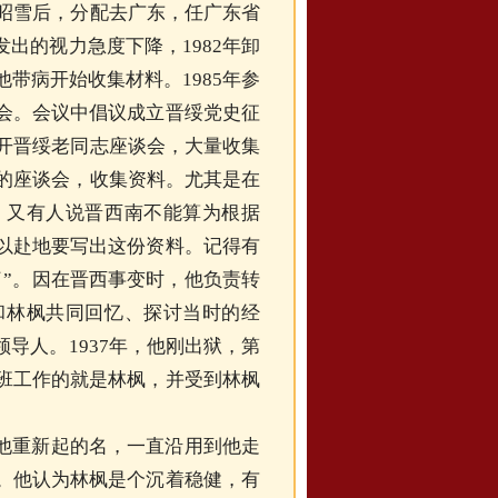
反昭雪后，分配去广东，任广东省
出的视力急度下降，1982年卸
他带病开始收集材料。1985年参
会。会议中倡议成立晋绥党史征
召开晋绥老同志座谈会，大量收集
员的座谈会，收集资料。尤其是在
；又有人说晋西南不能算为根据
以赴地要写出这份资料。记得有
了”。因在晋西事变时，他负责转
和林枫共同回忆、探讨当时的经
导人。1937年，他刚出狱，第
班工作的就是林枫，并受到林枫
他重新起的名，一直沿用到他走
。他认为林枫是个沉着稳健，有