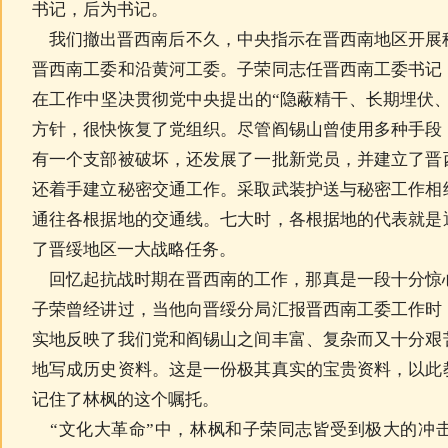
书记，后为书记。
我们撤出晋西南后不久，中央指示在晋西南地区开展
晋西南工委和沿黄河工委。子荣同志任晋西南工委书记
在工作中坚决贯彻党中央提出的“隐蔽精干、长期埋伏
方针，很快恢复了党组织。尽管阎锡山曾使用多种手段
有一个支部被破坏，还发展了一批新党员，并建立了晋
还着手建立秘密交通工作。采取武装护送与秘密工作相
通往各根据地的交通线。七大时，各根据地的代表就是
了晋绥地区一大战略任务。
回忆起抗战时期在晋西南的工作，那真是一段十分惊
子荣曾经讲过，当他向晋绥分局汇报晋西南工委工作时
实地反映了我们党和阎锡山之间丰富、复杂而又十分艰
地写成历史资料。这是一份极其真实的宝贵资料，以此
记住了林枫的这个嘱托。
“文化大革命”中，林枫和子荣同志皆受到极大的冲击