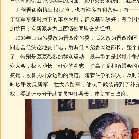
日伪和阎锡山势力共存的局面。党中央要求我们，在统
开创晋西南抗日根据地，也有许多有利条件：有一一五
年红军东征时播下的革命火种，群众基础较好；有全国
加抗日；有新派势力山西牺牲同盟会的组织。
1938年山西省委改为晋西南省委，后又改为晋西南
同志曾任洪赵地委书记，后调任区党委民运部长。整个
了，特别是轰轰烈烈的群众运动。最典型的是赵城斗争
众大会，极大地长了群众的斗志，提高了党和牺盟会的
赞扬，被誉为群众运动的典范。随着斗争的深入，及时
时放手发展新军，壮大八路军，使抗日武装得到了补
权，委派进步分子或党员担任县长，建立抗日政府。