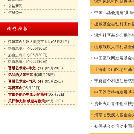
深圳凤凰社区慈善基
公益新闻
中国儿基会捐建“儿童
信息公开
援藏基金会驻村工作
深圳社区基金会探路社
江姐革命引路人戴克宇去世
(05月31日)
山东残疾人福利基金
热血忠魂 (下)
(05月30日)
热血忠魂 (中)
(05月30日)
中国互联网发展基金
热血忠魂 (上)
(05月30日)
晋绥艺术家--牛文（1）
(05月29日)
上海市金山区老年基金
忆我的父亲王其祥
(05月28日)
宁夏首个村级注册慈
晋绥艺术家--闫风（4）
(05月25日)
再提革命
(05月23日)
中国器官移植发展基金
雷锋是他心中永远的榜样
(05月22日)
关怀和支持 鼓励与鞭策
(05月17日)
贵州火炬青年创业扶
海南省残疾人基金会为
初保基金会启动中国