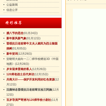
公益新闻
信息公开
腊八节的思念
(01月24日)
新年新风新气象
(01月12日)
晋绥抗日老前辈牛文夫人晓民为烈士陵园
捐树
(01月05日)
新年贺词
(12月29日)
贺晓明大姐向一二〇师学校赠送3D《中国
地图》
(12月28日)
岁末迎来晋南的客人
(12月26日)
120师老战士后代来访
(12月15日)
共商大计——保护开发利用好红色资源
(12
月12日)
沉痛悼念晋绥抗日老前辈支桂兰阿姨
(12月
12日)
百岁导演严寄洲与120师学校小剧社
(11月
27日)