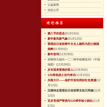
公益新闻
信息公开
腊八节的思念
(01月24日)
新年新风新气象
(01月12日)
晋绥抗日老前辈牛文夫人晓民为烈士陵园
捐树
(01月05日)
新年贺词
(12月29日)
贺晓明大姐向一二〇师学校赠送3D《中国
地图》
(12月28日)
岁末迎来晋南的客人
(12月26日)
120师老战士后代来访
(12月15日)
共商大计——保护开发利用好红色资源
(12
月12日)
沉痛悼念晋绥抗日老前辈支桂兰阿姨
(12月
12日)
百岁导演严寄洲与120师学校小剧社
(11月
27日)