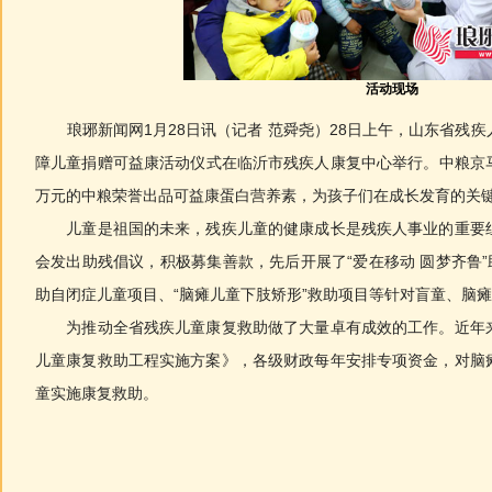
活动现场
琅琊新闻网1月28日讯（记者 范舜尧）28日上午，山东省残疾人
障儿童捐赠可益康活动仪式在临沂市残疾人康复中心举行。中粮京马
万元的中粮荣誉出品可益康蛋白营养素，为孩子们在成长发育的关
儿童是祖国的未来，残疾儿童的健康成长是残疾人事业的重要组
会发出助残倡议，积极募集善款，先后开展了“爱在移动 圆梦齐鲁”
助自闭症儿童项目、“脑瘫儿童下肢矫形”救助项目等针对盲童、脑
为推动全省残疾儿童康复救助做了大量卓有成效的工作。近年来
儿童康复救助工程实施方案》，各级财政每年安排专项资金，对脑
童实施康复救助。