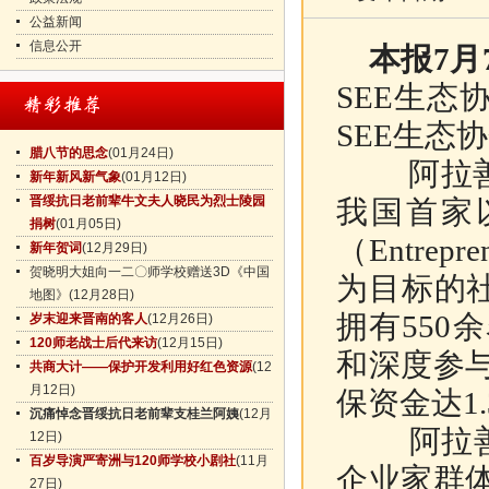
公益新闻
信息公开
本报7月
SEE生态
SEE生态
腊八节的思念
(01月24日)
阿拉善SE
新年新风新气象
(01月12日)
晋绥抗日老前辈牛文夫人晓民为烈士陵园
我国首家以
捐树
(01月05日)
（Entre
新年贺词
(12月29日)
贺晓明大姐向一二〇师学校赠送3D《中国
为目标的社
地图》
(12月28日)
拥有55
岁末迎来晋南的客人
(12月26日)
120师老战士后代来访
(12月15日)
和深度参
共商大计——保护开发利用好红色资源
(12
月12日)
保资金达1
沉痛悼念晋绥抗日老前辈支桂兰阿姨
(12月
阿拉善S
12日)
百岁导演严寄洲与120师学校小剧社
(11月
企业家群
27日)