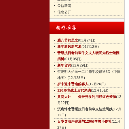
公益新闻
信息公开
腊八节的思念
(01月24日)
新年新风新气象
(01月12日)
晋绥抗日老前辈牛文夫人晓民为烈士陵园
捐树
(01月05日)
新年贺词
(12月29日)
贺晓明大姐向一二〇师学校赠送3D《中国
地图》
(12月28日)
岁末迎来晋南的客人
(12月26日)
120师老战士后代来访
(12月15日)
共商大计——保护开发利用好红色资源
(12
月12日)
沉痛悼念晋绥抗日老前辈支桂兰阿姨
(12月
12日)
百岁导演严寄洲与120师学校小剧社
(11月
27日)