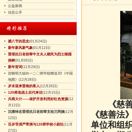
公益新闻
信息公开
腊八节的思念
(01月24日)
新年新风新气象
(01月12日)
晋绥抗日老前辈牛文夫人晓民为烈士陵园
捐树
(01月05日)
新年贺词
(12月29日)
贺晓明大姐向一二〇师学校赠送3D《中国
地图》
(12月28日)
岁末迎来晋南的客人
(12月26日)
120师老战士后代来访
(12月15日)
共商大计——保护开发利用好红色资源
(12
《慈善法
月12日)
沉痛悼念晋绥抗日老前辈支桂兰阿姨
(12月
《慈善法
12日)
单位和组织
百岁导演严寄洲与120师学校小剧社
(11月
27日)