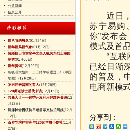
公益新闻
信息公开
近日，中
苏宁易购
你”发布会
腊八节的思念
(01月24日)
模式及首
新年新风新气象
(01月12日)
晋绥抗日老前辈牛文夫人晓民为烈士陵园
“互联网
捐树
(01月05日)
已经日渐
新年贺词
(12月29日)
贺晓明大姐向一二〇师学校赠送3D《中国
的普及，
地图》
(12月28日)
电商新模
岁末迎来晋南的客人
(12月26日)
120师老战士后代来访
(12月15日)
共商大计——保护开发利用好红色资源
(12
月12日)
沉痛悼念晋绥抗日老前辈支桂兰阿姨
(12月
分享到：
12日)
百岁导演严寄洲与120师学校小剧社
(11月
27日)