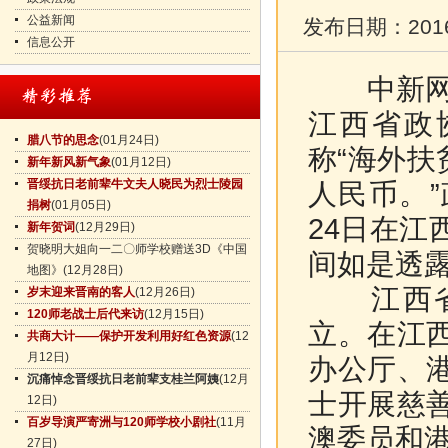
公益新闻
发布日期：
201
信息公开
中新网南昌
江西省政
腊八节的思念
(01月24日)
称“海外扶
新年新风新气象
(01月12日)
晋绥抗日老前辈牛文夫人晓民为烈士陵园
人民币。
捐树
(01月05日)
24日在
新年贺词
(12月29日)
贺晓明大姐向一二〇师学校赠送3D《中国
间如是透
地图》
(12月28日)
江西省政
岁末迎来晋南的客人
(12月26日)
120师老战士后代来访
(12月15日)
立。在江
共商大计——保护开发利用好红色资源
(12
月12日)
办公厅、
沉痛悼念晋绥抗日老前辈支桂兰阿姨
(12月
士开展慈
12日)
百岁导演严寄洲与120师学校小剧社
(11月
澳委员和
27日)