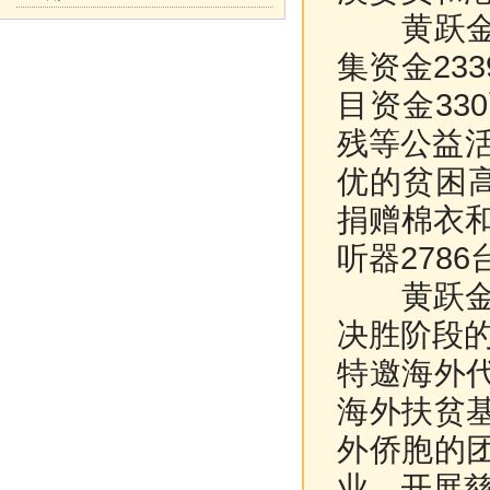
黄跃金表
集资金23
目资金3
残等公益活
优的贫困
捐赠棉衣和
听器2786
黄跃金表
决胜阶段
特邀海外
海外扶贫
外侨胞的
业、开展