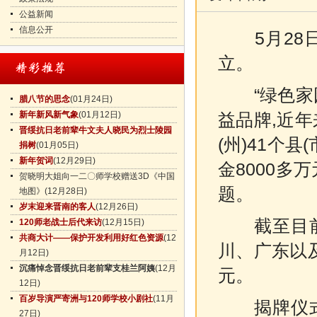
公益新闻
信息公开
5月28日
立。
“绿色家园
腊八节的思念
(01月24日)
新年新风新气象
(01月12日)
益品牌,近年
晋绥抗日老前辈牛文夫人晓民为烈士陵园
(州)41个
捐树
(01月05日)
新年贺词
(12月29日)
金8000多
贺晓明大姐向一二〇师学校赠送3D《中国
题。
地图》
(12月28日)
岁末迎来晋南的客人
(12月26日)
截至目前,
120师老战士后代来访
(12月15日)
共商大计——保护开发利用好红色资源
(12
川、广东以
月12日)
沉痛悼念晋绥抗日老前辈支桂兰阿姨
(12月
元。
12日)
百岁导演严寄洲与120师学校小剧社
(11月
揭牌仪式后
27日)