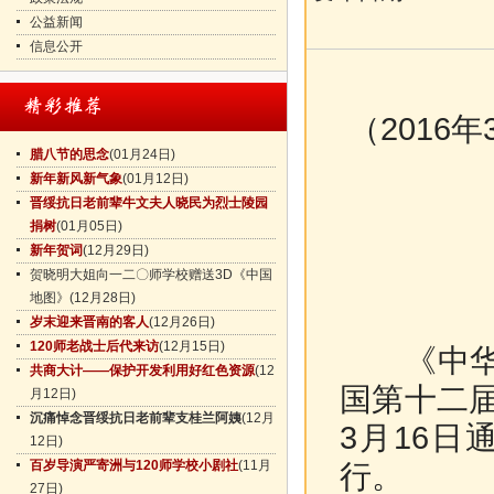
公益新闻
信息公开
（2016
腊八节的思念
(01月24日)
新年新风新气象
(01月12日)
晋绥抗日老前辈牛文夫人晓民为烈士陵园
捐树
(01月05日)
新年贺词
(12月29日)
贺晓明大姐向一二〇师学校赠送3D《中国
地图》
(12月28日)
岁末迎来晋南的客人
(12月26日)
120师老战士后代来访
(12月15日)
《中华人
共商大计——保护开发利用好红色资源
(12
国第十二届
月12日)
沉痛悼念晋绥抗日老前辈支桂兰阿姨
(12月
3月16日
12日)
百岁导演严寄洲与120师学校小剧社
(11月
行。
27日)