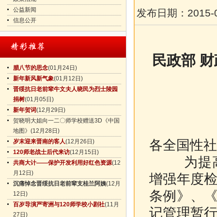
公益新闻
发布日期：
2015-
信息公开
民政部 
腊八节的思念
(01月24日)
新年新风新气象
(01月12日)
晋绥抗日老前辈牛文夫人晓民为烈士陵园
捐树
(01月05日)
新年贺词
(12月29日)
贺晓明大姐向一二〇师学校赠送3D《中国
地图》
(12月28日)
各全国性社
岁末迎来晋南的客人
(12月26日)
120师老战士后代来访
(12月15日)
为提高社
共商大计——保护开发利用好红色资源
(12
月12日)
增强年度
沉痛悼念晋绥抗日老前辈支桂兰阿姨
(12月
条例》、
12日)
百岁导演严寄洲与120师学校小剧社
(11月
记管理暂
27日)