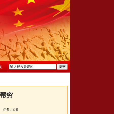
对帮穷
作者：
记者