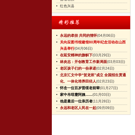
红色兴县
永远的牵挂 共同的情怀
(04月06日)
关向应图书馆建馆80周年纪念活动在山西
兴县举行
(04月06日)
在延安精神的旗帜下
(03月29日)
林炎志：开创教育工作新局面
(03月03日)
老区孩子们的一份承诺
(02月24日)
北京汇文中学“贺龙班”成立 全国招生贯通
化、一体化培养田径人
(02月23日)
怀念一位百岁晋绥老前辈
(01月27日)
家中吊唁蹇阿姨……
(01月03日)
他是最后一位亲历者
(11月28日)
永远和老区人民在一起
(09月09日)