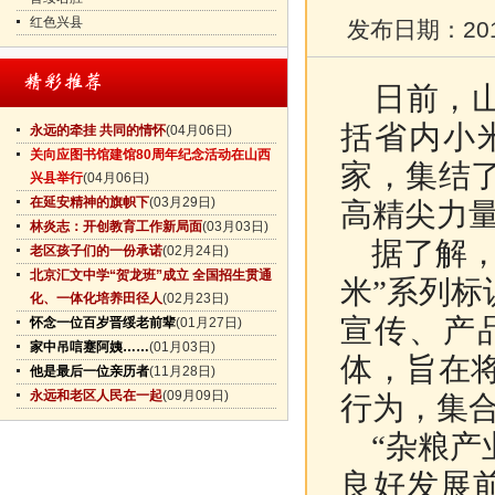
红色兴县
发布日期：
20
日前，山
括省内小
永远的牵挂 共同的情怀
(04月06日)
关向应图书馆建馆80周年纪念活动在山西
家，集结
兴县举行
(04月06日)
在延安精神的旗帜下
(03月29日)
高精尖力
林炎志：开创教育工作新局面
(03月03日)
据了解，
老区孩子们的一份承诺
(02月24日)
北京汇文中学“贺龙班”成立 全国招生贯通
米”系列标
化、一体化培养田径人
(02月23日)
宣传、产
怀念一位百岁晋绥老前辈
(01月27日)
家中吊唁蹇阿姨……
(01月03日)
体，旨在
他是最后一位亲历者
(11月28日)
永远和老区人民在一起
(09月09日)
行为，集
“杂粮产
良好发展