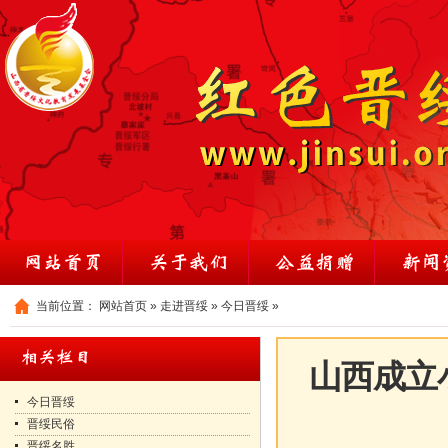
当前位置：
网站首页
»
走进晋绥
»
今日晋绥
»
山西成立
今日晋绥
晋绥民俗
晋绥名胜