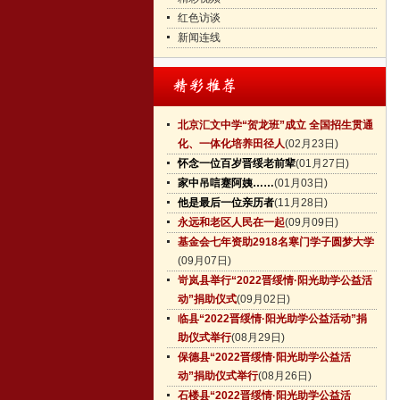
红色访谈
新闻连线
北京汇文中学“贺龙班”成立 全国招生贯通
化、一体化培养田径人
(02月23日)
怀念一位百岁晋绥老前辈
(01月27日)
家中吊唁蹇阿姨……
(01月03日)
他是最后一位亲历者
(11月28日)
永远和老区人民在一起
(09月09日)
基金会七年资助2918名寒门学子圆梦大学
(09月07日)
岢岚县举行“2022晋绥情·阳光助学公益活
动”捐助仪式
(09月02日)
临县“2022晋绥情·阳光助学公益活动”捐
助仪式举行
(08月29日)
保德县“2022晋绥情·阳光助学公益活
动”捐助仪式举行
(08月26日)
石楼县“2022晋绥情·阳光助学公益活