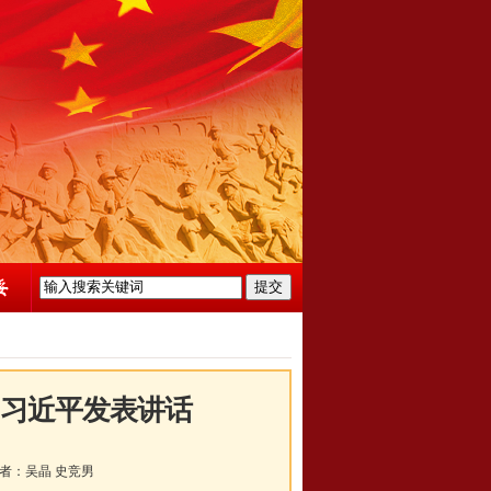
 习近平发表讲话
者：
吴晶 史竞男