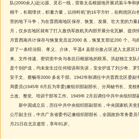
队(2000余人)赴沁源、灵石一线，背靠太岳根据地开展武装斗争和
精干，长期埋伏，积蓄力量，以待时机”的16字方针，在阎统区白
苦的地下斗争，为在晋西南地区保存、恢复、发展、壮大党的力量起
月，仅乡吉地区就有了打入敌伪军政机关内部开展分化瓦解、提供情
月晋西南共计保存与恢复党员近2000 名，恢复支部近200 个。
辟了一条经汾阳、孝义、介休、平遥4 县部分敌占区进入太原区1
来、文件传递、密切党中央与各抗日根据地的联系。洪赵独立支队
是个别护送，均未发生过任何错误和失误，安全护送了刘少奇、罗
安子文、蔡畅等2000 多名干部。1942年秋调任中共晋西北区委副
局委员(1945年 8月后为常委)兼组织部副部长、分局秘书长、党
土改、整党、培训干部等工作。1949年 2月后调任中共中央组织部
新中国成立后，历任中共中央组织部副部长，中央国家机关党委
公厅副主任，中共广东省委书记兼组织部部长，全国政协常务委员等
月21日在北京逝世，享年81岁。