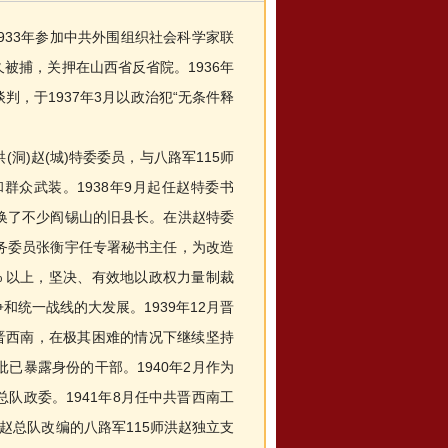
933年参加中共外围组织社会科学家联
久被捕，关押在山西省反省院。1936年
，于1937年3月以政治犯“无条件释
)赵(城)特委委员，与八路军115师
众武装。1938年9月起任赵特委书
换了不少阎锡山的旧县长。在洪赵特委
务委员张衡宇任专署秘书主任，为改造
% 以上，坚决、有效地以政权力量制裁
统一战线的大发展。1939年12月晋
晋西南，在极其困难的情况下继续坚持
已暴露身份的干部。1940年2月作为
队政委。1941年8月任中共晋西南工
赵总队改编的八路军115师洪赵独立支