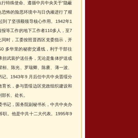
执行特殊使命、遵循中共中央关于“隐蔽
色恐怖的险恶环境中与日伪顽进行了艰
到了坚强额领导核心作用。1942年1
报等工作的地下工作者110多人，至7
与此同时，工委按照晋西区党委指示，开
50 多华里的秘密交通线，利于干部往
承担武装护送任务，无论是集体护送或
荣桓、陈光、罗瑞卿、陈赓、薄一波、
书记。1943年9 月后任中共中央晋绥分
校教育长，参与晋绥边区党政组织建设和
副部长、处长。
书记，国务院副秘书长，中共中央办
职。他是中共十二大代表。1995年9