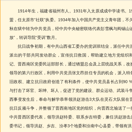
1914年生，福建省福州市人。1931年入太原成成中学读书。1
盟，任太原市“社联”执委。1934年加入中国共产党主义青年团，不
秋在狱中转为中共党员，经中共中央秘密联络代表彭雪枫与阎锡山谈判
放”，转训导院“受训”数月。
抗日战争初期，有中共山西省工委办的党训班结业，派任中共洪(洞
派出的干部共同发动群众，宣传抗日救国，帮助建立地方党组织和群
记、晋西南区党委民运部部长，通过牺盟总会及上层统战关系，改
领导的第六行政区，利用中共党员张文昂担任专员的机会，派入特
旧政权、建立抗日政府创造了有利条件，使中共党员县长占到90 
与打击了坏官、坏绅、坏人，促进了党的建设、群众运动、武装斗争和
西事变发生后，奉命与解学恭率领洪赵游击3大队在灵石大队留在
抗日反顽斗争，并整顿了晋西南地区党的组织，向晋西北输送了一批
中共晋西区委代表，领导洪赵特委、联系乡吉特委，兼任洪赵游击总
委书记，领导洪赵、乡吉、汾孝3个地委和汾南中心县委，带领有洪