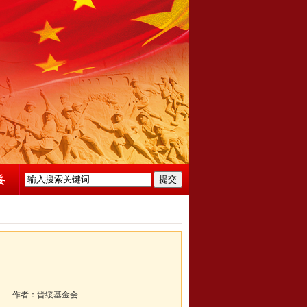
》
作者：
晋绥基金会