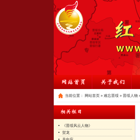
当前位置：
网站首页
»
难忘晋绥
»
晋绥人物
《晋绥风云人物》
贺龙
关向应