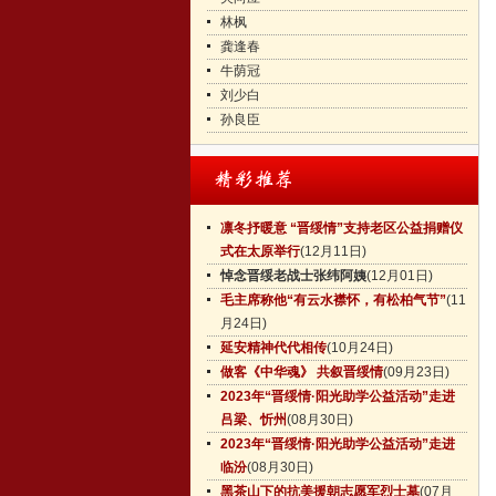
林枫
龚逢春
牛荫冠
刘少白
孙良臣
凛冬抒暖意 “晋绥情”支持老区公益捐赠仪
式在太原举行
(12月11日)
悼念晋绥老战士张纬阿姨
(12月01日)
毛主席称他“有云水襟怀，有松柏气节”
(11
月24日)
延安精神代代相传
(10月24日)
做客《中华魂》 共叙晋绥情
(09月23日)
2023年“晋绥情·阳光助学公益活动”走进
吕梁、忻州
(08月30日)
2023年“晋绥情·阳光助学公益活动”走进
临汾
(08月30日)
黑茶山下的抗美援朝志愿军烈士墓
(07月