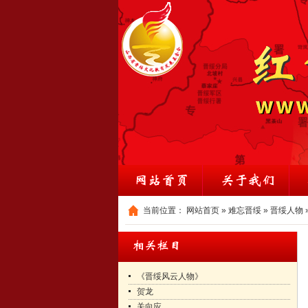
当前位置：
网站首页
»
难忘晋绥
»
晋绥人物
《晋绥风云人物》
贺龙
关向应