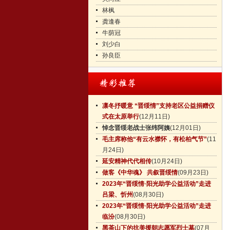
林枫
龚逢春
牛荫冠
刘少白
孙良臣
凛冬抒暖意 “晋绥情”支持老区公益捐赠仪
式在太原举行
(12月11日)
悼念晋绥老战士张纬阿姨
(12月01日)
毛主席称他“有云水襟怀，有松柏气节”
(11
月24日)
延安精神代代相传
(10月24日)
做客《中华魂》 共叙晋绥情
(09月23日)
2023年“晋绥情·阳光助学公益活动”走进
吕梁、忻州
(08月30日)
2023年“晋绥情·阳光助学公益活动”走进
临汾
(08月30日)
黑茶山下的抗美援朝志愿军烈士墓
(07月