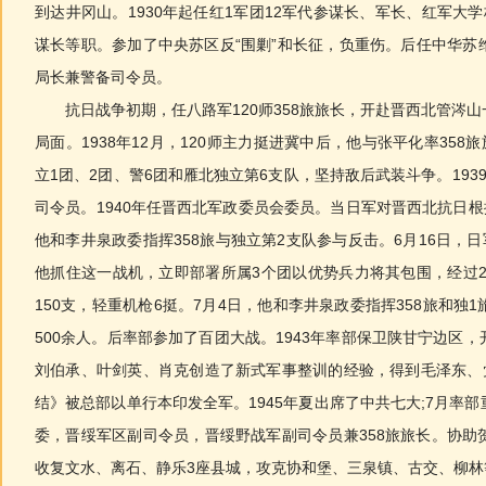
到达井冈山。1930年起任红1军团12军代参谋长、军长、红军大
谋长等职。参加了中央苏区反“围剿”和长征，负重伤。后任中华苏
局长兼警备司令员。
抗日战争初期，任八路军120师358旅旅长，开赴晋西北管涔山
局面。1938年12月，120师主力挺进冀中后，他与张平化率358
立1团、2团、警6团和雁北独立第6支队，坚持敌后武装斗争。193
司令员。1940年任晋西北军政委员会委员。当日军对晋西北抗日根
他和李井泉政委指挥358旅与独立第2支队参与反击。6月16日，日
他抓住这一战机，立即部署所属3个团以优势兵力将其包围，经过2
150支，轻重机枪6挺。7月4日，他和李井泉政委指挥358旅和独
500余人。后率部参加了百团大战。1943年率部保卫陕甘宁边区
刘伯承、叶剑英、肖克创造了新式军事整训的经验，得到毛泽东、党
结》被总部以单行本印发全军。1945年夏出席了中共七大;7月率
委，晋绥军区副司令员，晋绥野战军副司令员兼358旅旅长。协助
收复文水、离石、静乐3座县城，攻克协和堡、三泉镇、古交、柳林