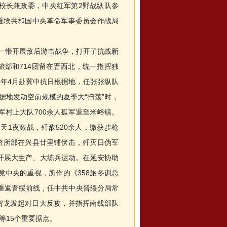
学校长兼政委，中央红军第2野战纵队参
维埃共和国中央革命军事委员会作战局
一带开展敌后游击战争，打开了抗战新
旅旅部和714团留在晋西北，统一指挥独
9年4月赴冀中抗日根据地，任张张纵队
据地发动空前规模的夏季大“扫荡”时，
军村上大队700余人孤军退至米峪镇。
天1夜激战，歼敌520余人，缴获步枪
1旅所部在兴县廿里铺伏击，歼灭日伪军
，开展大生产、大练兵运动。在延安协助
中央的重视，所作的《358旅冬训总
部重返晋绥前线，任中共中央晋绥分局常
贺龙发起对日大反攻，并指挥南线部队
等15个重要据点。