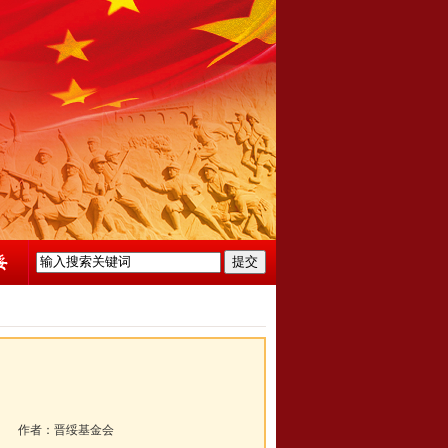
》
作者：
晋绥基金会