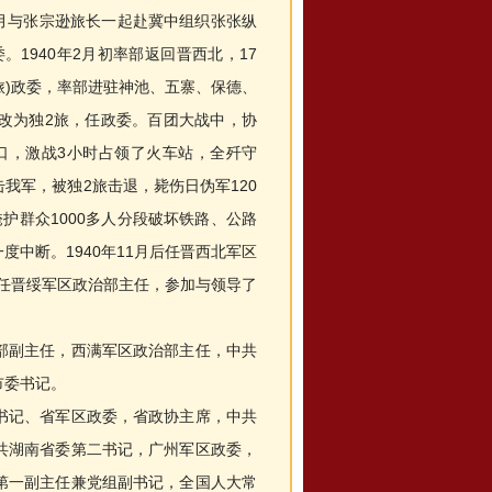
4月与张宗逊旅长一起赴冀中组织张张纵
。1940年2月初率部返回晋西北，17
旅)政委，率部进驻神池、五寨、保德、
旅改为独2旅，任政委。百团大战中，协
口，激战3小时占领了火车站，全歼守
我军，被独2旅击退，毙伤日伪军120
护群众1000多人分段破坏铁路、公路
度中断。1940年11月后任晋西北军区
月后任晋绥军区政治部主任，参加与领导了
副主任，西满军区政治部主任，中共
市委书记。
记、省军区政委，省政协主席，中共
共湖南省委第二书记，广州军区政委，
第一副主任兼党组副书记，全国人大常