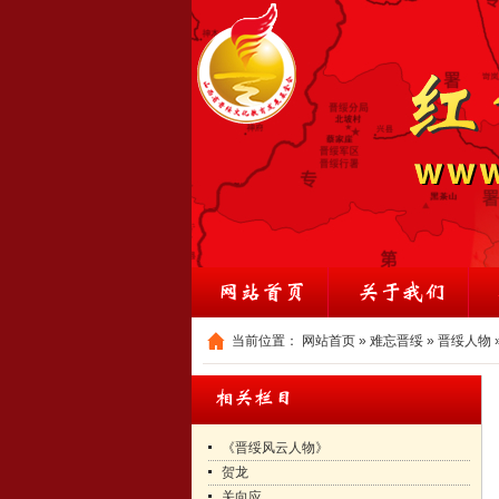
当前位置：
网站首页
»
难忘晋绥
»
晋绥人物
《晋绥风云人物》
贺龙
关向应