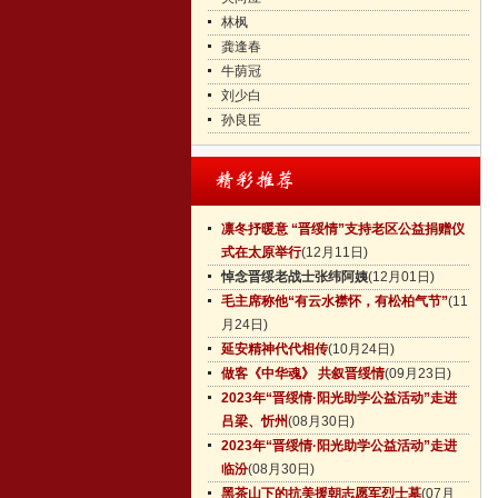
林枫
龚逢春
牛荫冠
刘少白
孙良臣
凛冬抒暖意 “晋绥情”支持老区公益捐赠仪
式在太原举行
(12月11日)
悼念晋绥老战士张纬阿姨
(12月01日)
毛主席称他“有云水襟怀，有松柏气节”
(11
月24日)
延安精神代代相传
(10月24日)
做客《中华魂》 共叙晋绥情
(09月23日)
2023年“晋绥情·阳光助学公益活动”走进
吕梁、忻州
(08月30日)
2023年“晋绥情·阳光助学公益活动”走进
临汾
(08月30日)
黑茶山下的抗美援朝志愿军烈士墓
(07月