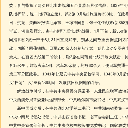
委，参与指挥了两次雁北出击战和五台县滑石片伏击战。1939年
队指挥部，统一指挥独立第1、第2旅;9月独2旅复称358旅，任政委
日，贺龙、关向应报请毛泽东、王稼祥同意，张平化任彭旅(新358
岢岚、河曲及雁北，参与指挥了反“扫荡”战役。4月下旬，新358
同指挥独2旅一部于8月31日直捣武宁、朔县之间敌重要据点阳方
敌，切断了同蒲铁路。日军200 余人分别从宁武、朔县出动妄图夹击
余人。在百团大战第二阶段中，独2旅在同蒲路北线开展大破击，掩
各15公里，炸毁火车1列、汽车20余辆，毙敌60余人，使日军交通一
第二军分区政委。 1941年赴延安中共中央党校学习。1943年9
反“扫荡”、反“蚕食”和巩固、发展抗日根据地的斗争。
解放战争时期，任中共中央晋绥分局常委，东北民主联军政治部
中央西满分局常委兼民运部部长，中共哈尔滨市委书记，中共武汉
新中国成立后，任中共湖北省委第二书记，中共湖南省委第一书
中央中南局书记处书记，中共山西省委书记、省革委会副主任，中
中共中央宣传部部长，中共中央党校副校长兼党委书记，国家农委