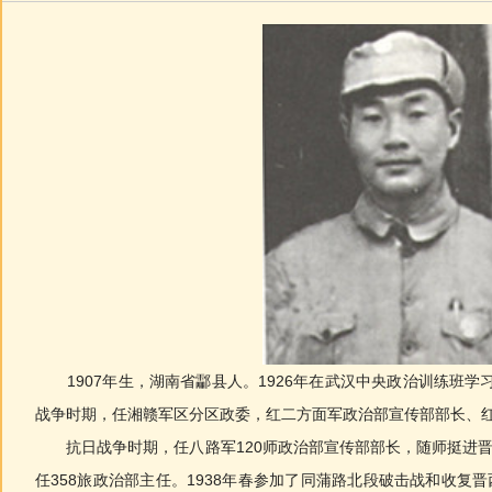
1907年生，湖南省酃县人。1926年在武汉中央政治训练班学习
战争时期，任湘赣军区分区政委，红二方面军政治部宣传部部长、红
抗日战争时期，任八路军120师政治部宣传部部长，随师挺进晋西
任358旅政治部主任。1938年春参加了同蒲路北段破击战和收复晋