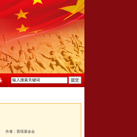
》
作者：
晋绥基金会