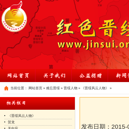
当前位置：
网站首页
»
难忘晋绥
»
晋绥人物
»
《晋绥风云人物》
»
《晋绥风云人物》
贺龙
发布日期：
2015-
关向应