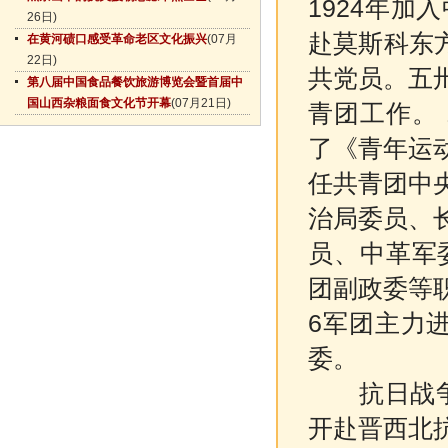
1924年
26日)
赴莫斯科东方
在黄河碛口感受革命老区文化振兴
(07月
22日)
共党员。五
第八届中国食品餐饮旅游博览会暨首届中
国山西杂粮面食文化节开幕
(07月21日)
青团工作。 
了《青年运
任共青团中
治局委员、
员、中革军
团副政委等职
6军团主力
委。
抗日战争爆
开赴晋西北