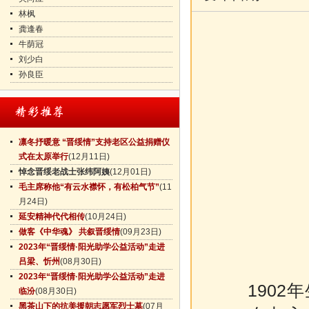
林枫
龚逢春
牛荫冠
刘少白
孙良臣
凛冬抒暖意 “晋绥情”支持老区公益捐赠仪
式在太原举行
(12月11日)
悼念晋绥老战士张纬阿姨
(12月01日)
毛主席称他“有云水襟怀，有松柏气节”
(11
月24日)
延安精神代代相传
(10月24日)
做客《中华魂》 共叙晋绥情
(09月23日)
2023年“晋绥情·阳光助学公益活动”走进
吕梁、忻州
(08月30日)
2023年“晋绥情·阳光助学公益活动”走进
1902年
临汾
(08月30日)
黑茶山下的抗美援朝志愿军烈士墓
(07月