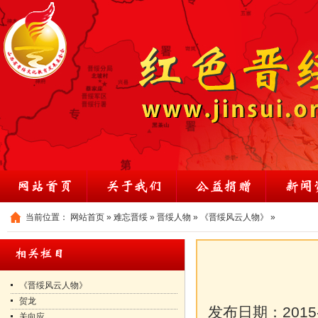
当前位置：
网站首页
»
难忘晋绥
»
晋绥人物
»
《晋绥风云人物》
»
《晋绥风云人物》
贺龙
发布日期：
2015
关向应