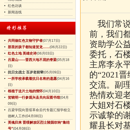
红色访谈
新闻连线
我们常说
前，我们
共同做红色文物守护者
(07月17日)
资助学公益
那里的孩子都知道贺龙……
(06月22日)
委托，石
红色土地 英雄史诗
(06月03日)
吕梁山——晋西大地不屈的脊梁
(05月18
主席李永
日)
的“202
抗日女战士 百岁老前辈
(05月09日)
一所学校承载着抗日名将的遗愿
(04月16
交流。副
日)
根植于这片土地的情怀
(04月10日)
热情欢迎
贺晓明一行参观兴县关向应图书馆
(04月
大姐对石
09日)
吕梁学院向晋绥革命后代专题汇报学校立
示诚挚的
德树人工作
(04月08日)
英魂归来 晋绥解放区烈士陵园吹响“集结
耀县长对
号”
(04月08日)