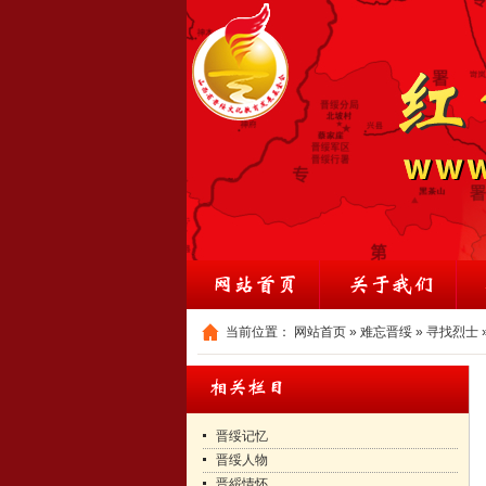
当前位置：
网站首页
»
难忘晋绥
»
寻找烈士
晋绥记忆
晋绥人物
晋綏情怀