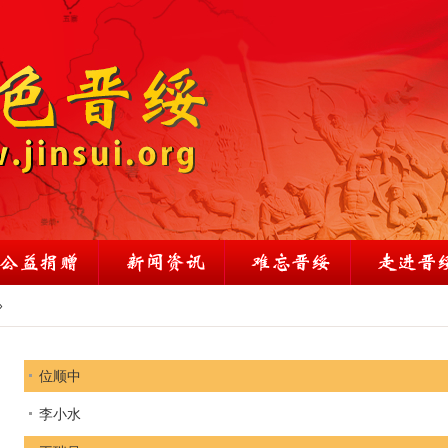
»
位顺中
李小水