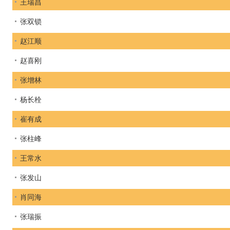
王瑞昌
张双锁
赵江顺
赵喜刚
张增林
杨长栓
崔有成
张柱峰
王常水
张发山
肖同海
张瑞振