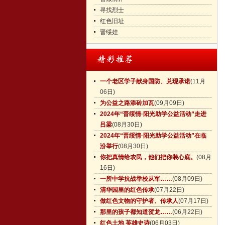
寻找烈士
红色旧址
晋绥娃
一个老区学子献身国防、兑现承诺
(11月
06日)
为公益之路添砖加瓦
(09月09日)
2024年“晋绥情·阳光助学公益活动”走进
吕梁
(08月30日)
2024年“晋绥情·阳光助学公益活动”在临
汾举行
(08月30日)
你把真情给农民，他们把你装心底。
(08月
16日)
一所中学抗战举校从军……
(08月09日)
清华园里的红色传承
(07月22日)
做红色文物的守护者、传承人
(07月17日)
那里的孩子都知道贺龙……
(06月22日)
红色土地 英雄史诗
(06月03日)