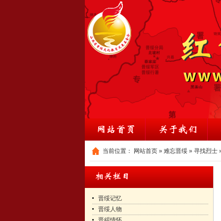
当前位置：
网站首页
»
难忘晋绥
»
寻找烈士
晋绥记忆
晋绥人物
晋綏情怀