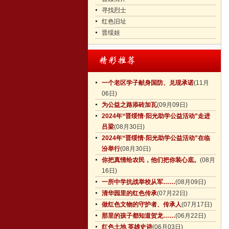
寻找烈士
红色旧址
晋绥娃
一个老区学子献身国防、兑现承诺
(11月
06日)
为公益之路添砖加瓦
(09月09日)
2024年“晋绥情·阳光助学公益活动”走进
吕梁
(08月30日)
2024年“晋绥情·阳光助学公益活动”在临
汾举行
(08月30日)
你把真情给农民，他们把你装心底。
(08月
16日)
一所中学抗战举校从军……
(08月09日)
清华园里的红色传承
(07月22日)
做红色文物的守护者、传承人
(07月17日)
那里的孩子都知道贺龙……
(06月22日)
红色土地 英雄史诗
(06月03日)