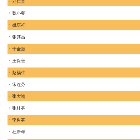
刘仁普
魏小卯
姚庆祥
张其昌
于全振
王保善
赵福生
宋连芬
张大嘴
张桂芬
李树芬
杜新年