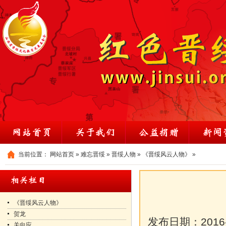
当前位置：
网站首页
»
难忘晋绥
»
晋绥人物
»
《晋绥风云人物》
»
《晋绥风云人物》
贺龙
发布日期：
2016
关向应