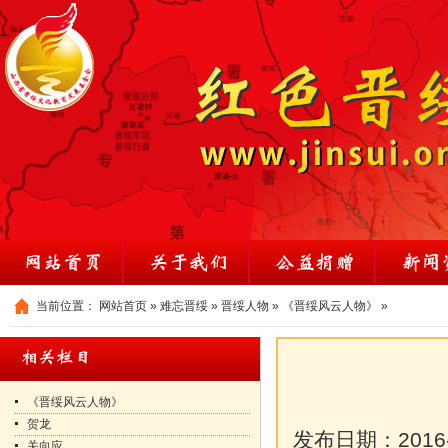
当前位置：
网站首页
»
难忘晋绥
»
晋绥人物
»
《晋绥风云人物》
»
《晋绥风云人物》
贺龙
发布日期：
2016
关向应