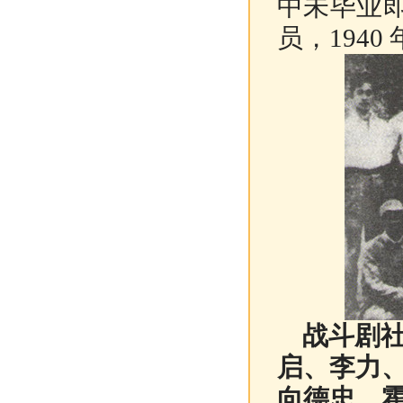
中未毕业即
员，194
战斗剧社
启、李力
向德忠、