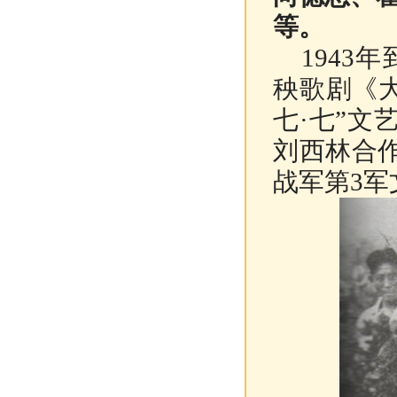
等。
1943
年
秧歌剧《
七·七”
刘西林合
战军第3军