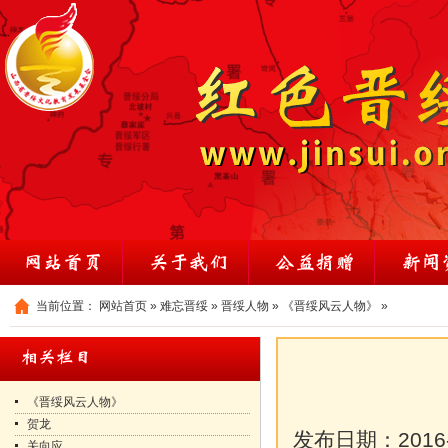
当前位置：
网站首页
»
难忘晋绥
»
晋绥人物
»
《晋绥风云人物》
»
《晋绥风云人物》
贺龙
发布日期：
2016
关向应