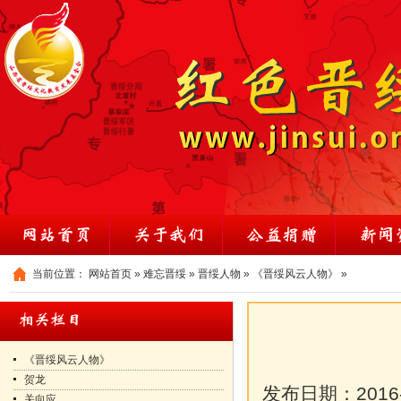
当前位置：
网站首页
»
难忘晋绥
»
晋绥人物
»
《晋绥风云人物》
»
《晋绥风云人物》
贺龙
发布日期：
2016
关向应