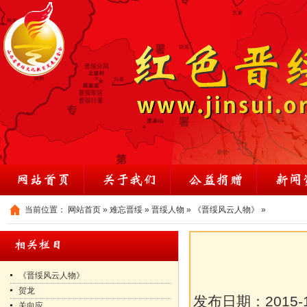
当前位置：
网站首页
»
难忘晋绥
»
晋绥人物
»
《晋绥风云人物》
»
《晋绥风云人物》
贺龙
发布日期：
2015-
关向应