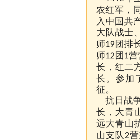
农红军，
入中国共
大队战士
师
团排
19
师
团
营
12
1
长，红二
长。参加
征。
抗日战争
长，大青
远大青山
山支队
营
2