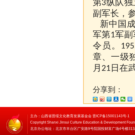
第
纵队独
3
副军长，
新中国成
军第
军副
1
令员。
195
章、一级
月
日在
21
分享到：
主办：山西省晋绥文化教育发展基金会 晋ICP备15001143号-1
Copyright Shanxi Jinsui Culture Education & Development Foun
北京办公地址：北京市丰台区广安路9号院国投财富广场4号楼313/314 邮编：1