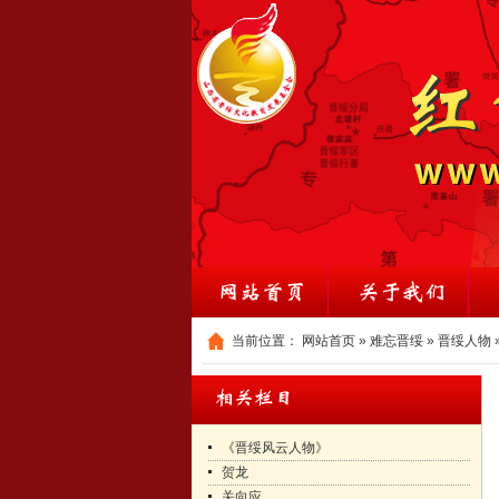
当前位置：
网站首页
»
难忘晋绥
»
晋绥人物
《晋绥风云人物》
贺龙
关向应