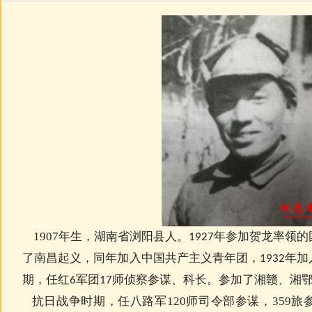
1907
年生，湖南省浏阳县人。
年参加贺龙率领的
1927
了南昌起义，同年加入中国共产主义青年团，
年加
1932
期，任红
军团
师侦察参谋、科长。参加了湘赣、湘鄂
6
17
抗日战争时期，任八路军
120
师司令部参谋，
359
旅