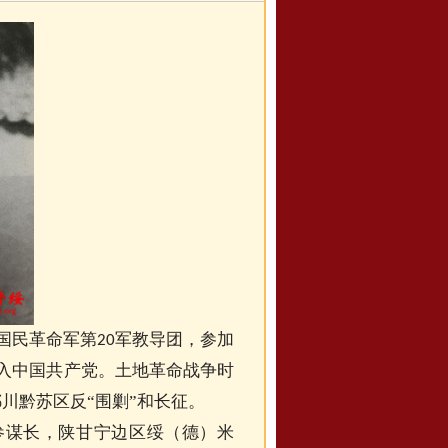
国民革命军第
军教导团，参加
20
入中国共产党。土地革命战争时
川黔苏区反“围剿”和长征。
参谋长，陕甘宁边区绥
德
）
米
（