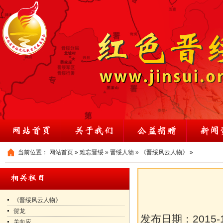
当前位置：
网站首页
»
难忘晋绥
»
晋绥人物
»
《晋绥风云人物》
»
《晋绥风云人物》
贺龙
发布日期：
2015-
关向应