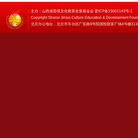
主办：山西省晋绥文化教育发展基金会 晋ICP备15001143号-1
Copyright Shanxi Jinsui Culture Education & Development Foun
北京办公地址：北京市丰台区广安路9号院国投财富广场4号楼313/314 邮编：1