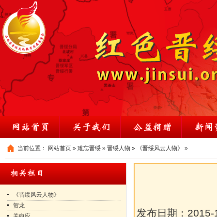
当前位置：
网站首页
»
难忘晋绥
»
晋绥人物
»
《晋绥风云人物》
»
《晋绥风云人物》
贺龙
发布日期：
2015-
关向应