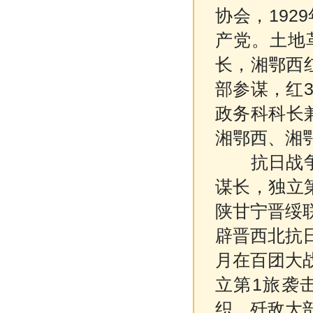
协会，192
产党。土地
长，湘鄂西
部参谋，红
政务科科长
湘鄂西、湘鄂
抗日战争时
谋长，独立
陕甘宁晋绥
辟晋西北抗日
月在百团大
立第1旅袭
织，歼敌大