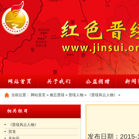
当前位置：
网站首页
»
难忘晋绥
»
晋绥人物
»
《晋绥风云人物》
»
《晋绥风云人物》
贺龙
发布日期：
2015-
关向应