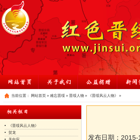
当前位置：
网站首页
»
难忘晋绥
»
晋绥人物
»
《晋绥风云人物》
»
《晋绥风云人物》
贺龙
发布日期：
2015-
关向应